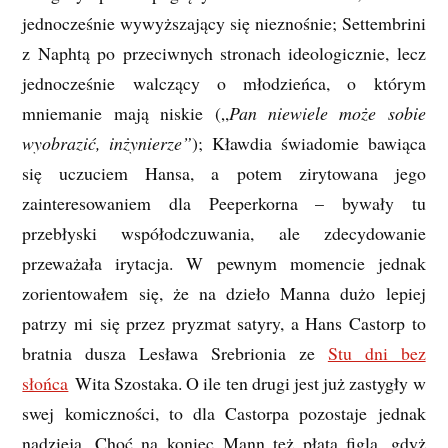
jednocześnie wywyższający się nieznośnie; Settembrini
z Naphtą po przeciwnych stronach ideologicznie, lecz
jednocześnie walczący o młodzieńca, o którym
mniemanie mają niskie („
Pan niewiele może sobie
wyobrazić, inżynierze”
); Kławdia świadomie bawiąca
się uczuciem Hansa, a potem zirytowana jego
zainteresowaniem dla Peeperkorna – bywały tu
przebłyski współodczuwania, ale zdecydowanie
przeważała irytacja. W pewnym momencie jednak
zorientowałem się, że na dzieło Manna dużo lepiej
patrzy mi się przez pryzmat satyry, a Hans Castorp to
bratnia dusza Lesława Srebrionia ze
Stu dni bez
słońca
Wita Szostaka. O ile ten drugi jest już zastygły w
swej komiczności, to dla Castorpa pozostaje jednak
nadzieja. Choć na koniec Mann też płata figla, gdyż