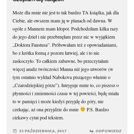
Może dla mnie nie jest to tak bardzo TA książka, jak dla
Ciebie, ale owszem mam ją w planach od dawna. W
ogóle z Mannem mam kłopot. Podchodziłam kilka razy
do jego dzieł i nie przebrnęłam przez nic w wyjątkiem
„Doktora Faustusa”. Próbowałam też z opowiadaniami,
bo z krótka formą z pozoru łatwiej, ale i to nie
zaskoczyło. To całkiem zabawne, bo przeczytałam
więcej analiz twórczości Manna niż jego utworów (w
tym ostatnio wykład Nabokova piszącego właśnie o
„Czarodziejskiej górze”). Intryguje mnie to, co piszesz o
płynności i zmienności czasu w tej powieści, będę miała
to w pamięci i może kiedyś przyjdę do góry, nie
czekając, aż ona przyjdzie do mnie
P.S. Bardzo
ciekawy cytat pod tekstem.
31 PAŹDZIERNIKA, 2017
ODPOWIEDZ