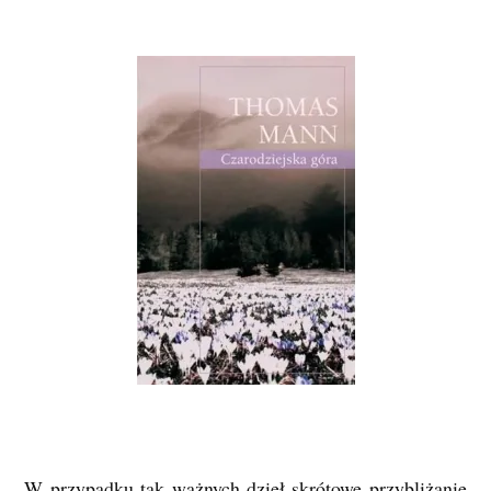
W przypadku tak ważnych dzieł skrótowe przybliżanie