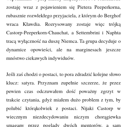
zostaję wraz z pojawieniem się Pietera Peeperkorna,
rubasznie rozwlekłego przyjaciela, z którym do Berghof
wraca Kławdia. Rozrysowany zostaje więc trójką
Castorp-Peeperkorn-Chauchat, a Settembrini i Naphta
tracą wyłączność na duszę Niemca. Ta grupa decyduje o
dynamice opowieści, ale na marginesach jeszcze
mnóstwo ciekawych indywiduów.
Jeśli zaś chodzi o postaci, to pora zdradzić kolejne słowo
klucz: satyra. Przyznam zupełnie szczerze, że przez
pewien czas odczuwałem dość poważny zgrzyt w
trakcie czytania, gdyż miałem dużo problem z tym, by
polubić którąkolwiek z postaci. Nijaki Castorp w
wiecznym niezdecydowaniu niczym chorągiewka
smagany przez poglądy dwóch mentorów, a sam