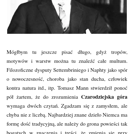
Mógłbym tu jeszcze pisać długo, gdyż tropów,
motywów i warstw można tu znaleźć całe multum.
Filozoficzne dysputy Settembriniego i Naphty jako spór
o nowoczesność, choroba jako stan ducha, człowiek
kontra natura itd., itp. Tomasz Mann stwierdził ponoć
Czarodziejska góra
pół żartem, że do zrozumienia
wymaga dwóch czytań. Zgadzam się z zamysłem, ale
chyba nie z liczbą. Najbardziej znane dzieło Niemca ma
formę dość tradycyjną, ale należy do grona powieści tak
bogatych w znaczenia i treści, że zmienia się przy