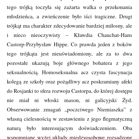
tego trójką toczyła się zażarta walka o przekonania
młodzieńca, a zwieńczenie było iści tragiczne. Drugi
trójkąt ma charakter zdecydowanie bardziej miłosny, ale
i nieco nieoczywisty – Kławdia Chauchat-Hans
Castorp-Przybysław Hippe. Co prawda jeden z boków
tego trójkąta jest nieuświadomiony, ale za to dwa
pozostałe ukazują boje głównego bohatera z jego
seksualnością. Homoseksualna acz czysta fascynacja
kolegą ze szkoły oraz pożądliwy acz poskramiany afekt
do Rosjanki to sfera rozwoju Castorpa, do której dostępu
nie miał ni włoski mason, ni galicyjski Żyd.
Obserwowanie zmagań „poczciwego Niemiaszka” z
własną cielesnością w zestawieniu z jego flegmatyczną
naturą było interesującym doświadczeniem. Oba
wspomniane wyżej układy międzyosobowe rozsadzone