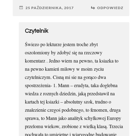
25 PAŹDZIERNIKA, 2017
ODPOWIEDZ
Czytelnik
Świezo po lekturze jestem troche zbyt
oszolomiony by zdobyć się na rzeczowy
komentarz . Jedno wiem na pewno, ta ksiazka to
na pewno kamień milowy w moim zyciu
czytelniczym. Cisną mi sie na gorąco dwa
spostrzeżenia- 1. Mann – erudyta, taka doglebna
wiedza z roznych dziedzin, jaką przedstawil na
kartach tej ksiazki – absolutny szok, trudno o
znalezienie czegoś podobnego, to fenomen, druga
sprawa, to Mann jako analityk schylkowej Europy
przelomu wiekow, zrobione z wielką klasą. Trzecia
pochwała to umiejetne i wiarygodne budowanie