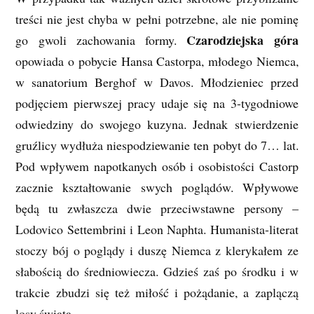
treści nie jest chyba w pełni potrzebne, ale nie pominę
Czarodziejska góra
go gwoli zachowania formy.
opowiada o pobycie Hansa Castorpa, młodego Niemca,
w sanatorium Berghof w Davos. Młodzieniec przed
podjęciem pierwszej pracy udaje się na 3-tygodniowe
odwiedziny do swojego kuzyna. Jednak stwierdzenie
gruźlicy wydłuża niespodziewanie ten pobyt do 7… lat.
Pod wpływem napotkanych osób i osobistości Castorp
zacznie kształtowanie swych poglądów. Wpływowe
będą tu zwłaszcza dwie przeciwstawne persony –
Lodovico Settembrini i Leon Naphta. Humanista-literat
stoczy bój o poglądy i duszę Niemca z klerykałem ze
słabością do średniowiecza. Gdzieś zaś po środku i w
trakcie zbudzi się też miłość i pożądanie, a zaplączą
losy świata.