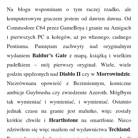
Na blogu wspominam o tym raczej rzadko, ale
komputerowym graczem jestem od dawien dawna. Od
Commodore C64 przez GameBoya i granie na Amigach
i pierwszych PC u kolegów, aż po własnego, cudnego
Pentiuma. Pamiętam zachwyty nad oryginalnym
Baldur’s Gate
wydaniem
z mapą, książką i wielkim
pudełkiem – mój pierwszy oryginał. Wiele, wiele
Diablo II
Morrowindzie
godzin spędzonych nad
czy w
.
Niezrównana opowieść z Bezimiennym, komiczne
ambicje Guybrusha czy zwiedzenie Azeroth. Mógłbym
tak wymieniać i wymieniać, i wymieniać. Ostatnio
jednak czasu na granie jest malutko, więc zostały
Hearthstone
krótkie chwile i
na smartfonie. Nieco
Techland
zdziwiłem się więc mailem od wydawnictwa
.