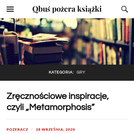
Qbuś pożera książki
KATEGORIA:
GRY
Zręcznościowe inspiracje,
czyli „Metamorphosis”
POZERACZ
28 WRZEŚNIA, 2020