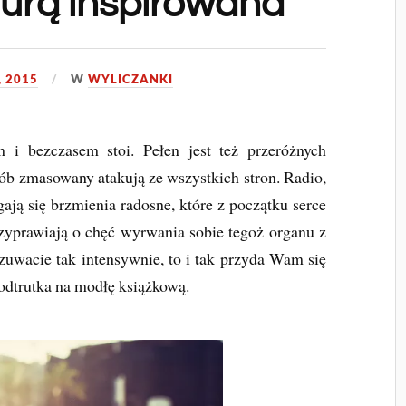
turą inspirowana
, 2015
W
WYLICZANKI
 i bezczasem stoi. Pełen jest też przeróżnych
b zmasowany atakują ze wszystkich stron. Radio,
gają się brzmienia radosne, które z początku serce
rzyprawiają o chęć wyrwania sobie tegoż organu z
dczuwacie tak intensywnie, to i tak przyda Wam się
 odtrutka na modłę książkową.