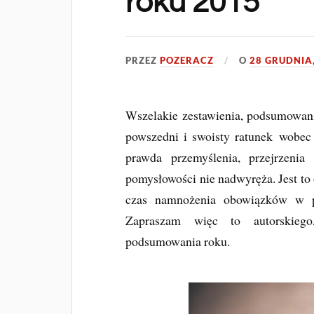
roku 2015
PRZEZ
POZERACZ
O
28 GRUDNIA
Wszelakie zestawienia, podsumowan
powszedni i swoisty ratunek wobe
prawda przemyślenia, przejrzenia
pomysłowości nie nadwyręża. Jest to 
czas namnożenia obowiązków w p
Zapraszam więc to autorskiego, 
podsumowania roku.