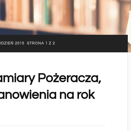
DZIEŃ 2015
STRONA 1 Z 2
amiary Pożeracza,
tanowienia na rok