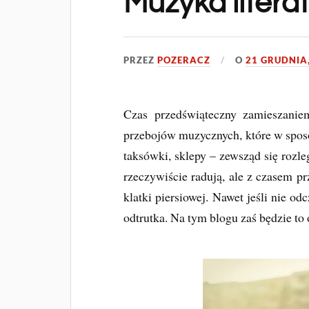
Muzyka litera
PRZEZ
POZERACZ
O
21 GRUDNIA
Czas przedświąteczny zamieszaniem
przebojów muzycznych, które w sposó
taksówki, sklepy – zewsząd się rozle
rzeczywiście radują, ale z czasem p
klatki piersiowej. Nawet jeśli nie o
odtrutka. Na tym blogu zaś będzie to