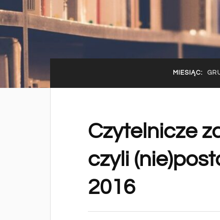
MIESIĄC:
GRU
Czytelnicze z
czyli (nie)pos
2016