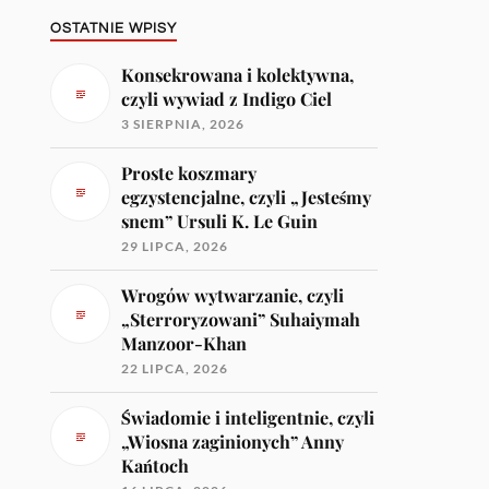
OSTATNIE WPISY
Konsekrowana i kolektywna,
czyli wywiad z Indigo Ciel
3 SIERPNIA, 2026
Proste koszmary
egzystencjalne, czyli „Jesteśmy
snem” Ursuli K. Le Guin
29 LIPCA, 2026
Wrogów wytwarzanie, czyli
„Sterroryzowani” Suhaiymah
Manzoor-Khan
22 LIPCA, 2026
Świadomie i inteligentnie, czyli
„Wiosna zaginionych” Anny
Kańtoch