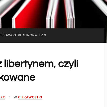
CIEKAWOSTKI
STRONA 1 Z 3
 libertynem, czyli
rykowane
022
W
CIEKAWOSTKI