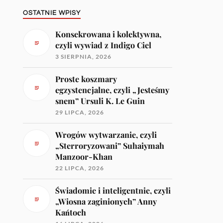
OSTATNIE WPISY
Konsekrowana i kolektywna,
czyli wywiad z Indigo Ciel
3 SIERPNIA, 2026
Proste koszmary
egzystencjalne, czyli „Jesteśmy
snem” Ursuli K. Le Guin
29 LIPCA, 2026
Wrogów wytwarzanie, czyli
„Sterroryzowani” Suhaiymah
Manzoor-Khan
22 LIPCA, 2026
Świadomie i inteligentnie, czyli
„Wiosna zaginionych” Anny
Kańtoch