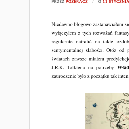
PRZEZ
POZERACZ
O
11 STYCZNIA
Niedawno blogowo zastanawiałem się n
wyłączyłem z tych rozważań fantasy
regularnie natrafić na takie ozd
sentymentalnej słabości. Otóż o
światach zawsze miałem predylekcj
Wład
J.R.R. Tolkiena na potrzeby
zauroczenie było z początku tak inte