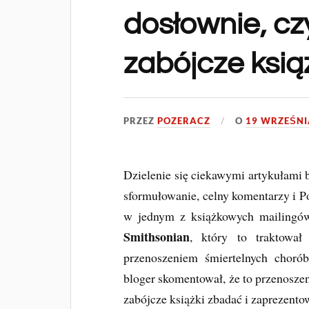
dosłownie, czy
zabójcze ksią
PRZEZ
POZERACZ
O
19 WRZEŚNI
Dzielenie się ciekawymi artykułami 
sformułowanie, celny komentarzy i Poż
w jednym z książkowych mailing
Smithsonian
, który to traktował
przenoszeniem śmiertelnych choró
bloger skomentował, że to przenosze
zabójcze książki zbadać i zaprezento