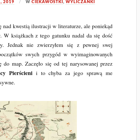
, 2019
W
CIEKAWOSTKI
,
WYLICZANKI
ad kwestią ilustracji w literaturze, ale poniekąd
. W książkach z tego gatunku nadal da się dość
oby. Jednak nie zwierzyłem się z pewnej swej
d początków swych przygód w wyimaginowanych
ę do map. Zaczęło się od tej narysowanej przez
cy Pierścieni
i to chyba za jego sprawą me
nsywne.