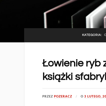
KATEGORIA:
Łowienie ryb z
książki sfab
PRZEZ
POZERACZ
O
3 LUTEGO, 2