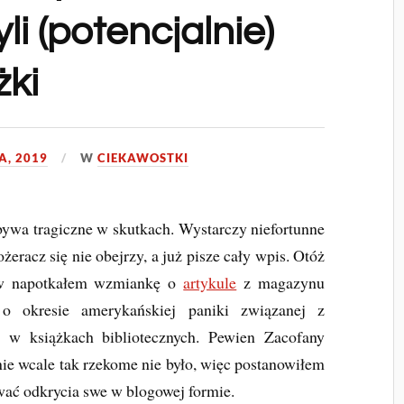
li (potencjalnie)
żki
A, 2019
W
CIEKAWOSTKI
bywa tragiczne w skutkach. Wystarczy niefortunne
eracz się nie obejrzy, a już pisze cały wpis. Otóż
ów napotkałem wzmiankę o
artykule
z magazynu
 o okresie amerykańskiej paniki związanej z
b w książkach bibliotecznych. Pewien Zacofany
nie wcale tak rzekome nie było, więc postanowiłem
wać odkrycia swe w blogowej formie.