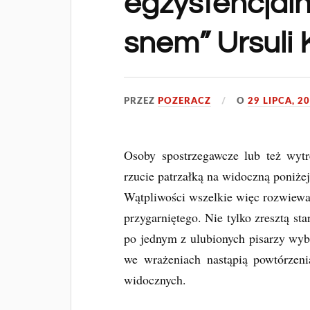
egzystencjaln
snem” Ursuli 
PRZEZ
POZERACZ
O
29 LIPCA, 2
Osoby spostrzegawcze lub też wy
rzucie patrzałką na widoczną poniż
Wątpliwości wszelkie więc rozwie
przygarniętego. Nie tylko zresztą s
po jednym z ulubionych pisarzy wybr
we wrażeniach nastąpią powtórzeni
widocznych.