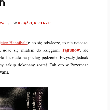
n
026
W
KSIĄŻKI
,
RECENZJE
jciec Hannibala
): co się odwlecze, to nie uciecze.
Tajfunów
, udać się miałem do księgarni
, ale
ło i zostało na pociąg pędzenie. Przyszły jednak
ny zakup dokonany został. Tak oto w Pożeracza
wani
.