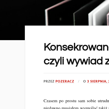
Konsekrowana
czyli wywiad z
PRZEZ
POZERACZ
O
3 SIERPNIA,
Czasem po prostu sam sobie utrudn
niedawno musiałem wymyślać takiż 