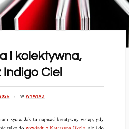
 i kolektywna,
 Indigo Ciel
 2026
W
WYWIAD
iam życie. Jak tu napisać kreatywny wstęp, gdy
nie tylko do
wywiadu z Katarzyną Okelo
, ale i do