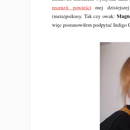
recenzji powieści
mej dzisiejsze
Magno
(meta)psikusy. Tak czy owak:
więc postanowiłem podpytać Indigo C