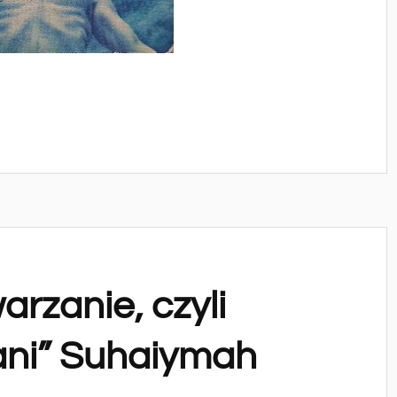
rzanie, czyli
ani” Suhaiymah