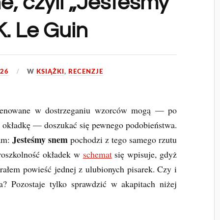
e, czyli „Jesteśmy
K. Le Guin
026
W
KSIĄŻKI
,
RECENZJE
trenowane w dostrzeganiu wzorców mogą — po
ej okładkę — doszukać się pewnego podobieństwa.
Jesteśmy snem
wam:
pochodzi z tego samego rzutu
taroszkolność okładek w
schemat
się wpisuje, gdyż
ałem powieść jednej z ulubionych pisarek. Czy i
a? Pozostaje tylko sprawdzić w akapitach niżej