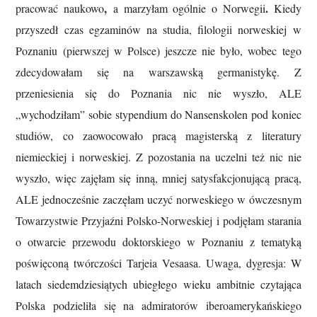
,
.
pracować naukowo
a marzyłam ogólnie o Norwegii
Kiedy
przyszedł czas egzaminów na studia, filologii norweskiej w
Poznaniu (pierwszej w Polsce) jeszcze nie było, wobec tego
zdecydowałam się na warszawską germanistykę. Z
przeniesienia się do Poznania nic nie wyszło, ALE
„wychodziłam” sobie stypendium do Nansenskolen pod koniec
studiów, co zaowocowało pracą magisterską z literatury
niemieckiej i norweskiej. Z pozostania na uczelni też nic nie
wyszło, więc zajęłam się inną, mniej satysfakcjonującą pracą,
ALE jednocześnie zaczęłam uczyć norweskiego w ówczesnym
Towarzystwie Przyjaźni Polsko-Norweskiej i podjęłam starania
o otwarcie przewodu doktorskiego w Poznaniu z tematyką
poświęconą twórczości Tarjeia Vesaasa. Uwaga, dygresja: W
latach siedemdziesiątych ubiegłego wieku ambitnie czytająca
Polska podzieliła się na admiratorów iberoamerykańskiego