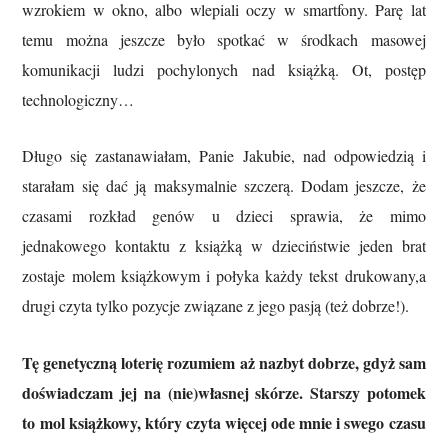
wzrokiem w okno, albo wlepiali oczy w smartfony. Parę lat
temu można jeszcze było spotkać w środkach masowej
komunikacji ludzi pochylonych nad książką. Ot, postęp
technologiczny…
Długo się zastanawiałam, Panie Jakubie, nad odpowiedzią i
starałam się dać ją maksymalnie szczerą. Dodam jeszcze, że
czasami rozkład genów u dzieci sprawia, że mimo
jednakowego kontaktu z książką w dzieciństwie jeden brat
zostaje molem książkowym i połyka każdy tekst drukowany,a
drugi czyta tylko pozycje związane z jego pasją (też dobrze!).
Tę genetyczną loterię rozumiem aż nazbyt dobrze, gdyż sam
doświadczam jej na (nie)własnej skórze. Starszy potomek
to mol książkowy, który czyta więcej ode mnie i swego czasu