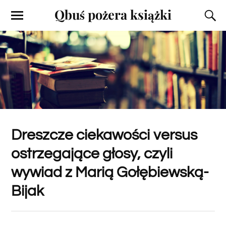
Qbuś pożera książki
Dreszcze ciekawości versus
ostrzegające głosy, czyli
wywiad z Marią Gołębiewską-
Bijak