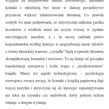
względu na uregulowanie statusu zawodowego, natomiast
kontakt z młodzieżą być może w dalszej perspektywie
przyniesie większe zainteresowanie literaturą. Co prawda
sceptyk we mnie podpowiada, że statystycznie znikoma garstka
licealistów z wielkich miast nie uczyni wiosny w ogólnie
nieczytającym narodzie, a i tu raczej zadziała prawo
kopernikańskie,według którego w nieprzebranej masie tekstów
o różnej literackiej wartości „czytadła” będą wypierały literaturę
skomplikowaną formalnie i treściowo. To się dzieje od początku
transformacji ustrojowej i ściśle wiąże z „urynkowieniem”
książki. Mamy też aspekt technologiczny – psychologia
rozwojowa zwraca uwagę, że kontakt z książką papierową daje
więcej pożytku i przyczynia się do lepszego zapamiętywania
niż tekst na czytniku czy audiobook, który jednym uchem
wlatuje, a drugim wylatuje.