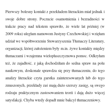
Pierwszy bolesny kontakt z przekładem literackim miał jednak i
swoje dobre strony. Poczucie osamotnienia i bezradności w
trakcie pracy nad tekstem sprawiło, że wiele lat później (w
2009 roku) uległam namowom Justyny Czechowskiej i wzięłam
udział we współtworzeniu Stowarzyszenia Tłumaczy Literatury,
organizacji, której założeniem były m.in. żywe kontakty między
tłumaczami i wzajemna wielopłaszczyznowa pomoc. Odkryłam
też, że zajadłość, z jaką dochodziłam do sedna spraw na polu
naukowym, doskonale sprawdza się przy tłumaczeniu, do tego
analizy literackie czyta garstka zainteresowanych lub do tego
zmuszonych, przekłady zaś mają dużo szerszy zasięg, są swego
rodzaju praktycznym zastosowaniem teorii i dają dużo więcej
satysfakcji. Chyba wtedy dopadł mnie bakcyl tłumaczeniowy.