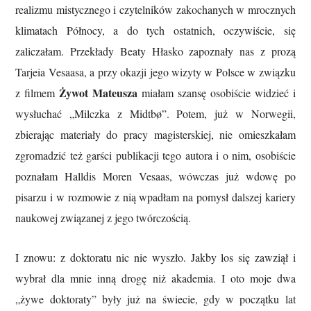
realizmu mistycznego i czytelników zakochanych w mrocznych
klimatach Północy, a do tych ostatnich, oczywiście, się
zaliczałam. Przekłady Beaty Hłasko zapoznały nas z prozą
Tarjeia Vesaasa, a przy okazji jego wizyty w Polsce w związku
Żywot Mateusza
z filmem
miałam szansę osobiście widzieć i
wysłuchać „Milczka z Midtbø”. Potem, już w Norwegii,
zbierając materiały do pracy magisterskiej, nie omieszkałam
zgromadzić też garści publikacji tego autora i o nim, osobiście
poznałam Halldis Moren Vesaas, wówczas już wdowę po
pisarzu i w rozmowie z nią wpadłam na pomysł dalszej kariery
naukowej związanej z jego twórczością.
I znowu: z doktoratu nic nie wyszło. Jakby los się zawziął i
wybrał dla mnie inną drogę niż akademia. I oto moje dwa
„żywe doktoraty” były już na świecie, gdy w początku lat