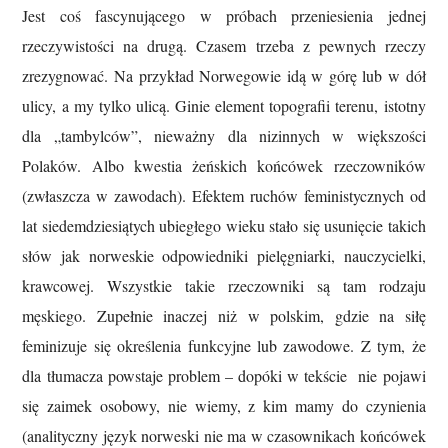
Jest coś fascynującego w próbach przeniesienia jednej
rzeczywistości na drugą. Czasem trzeba z pewnych rzeczy
zrezygnować. Na przykład Norwegowie idą w górę lub w dół
ulicy, a my tylko ulicą. Ginie element topografii terenu, istotny
dla „tambylców”, nieważny dla nizinnych w większości
Polaków. Albo kwestia żeńskich końcówek rzeczowników
(zwłaszcza w zawodach). Efektem ruchów feministycznych od
lat siedemdziesiątych ubiegłego wieku stało się usunięcie takich
słów jak norweskie odpowiedniki pielęgniarki, nauczycielki,
krawcowej. Wszystkie takie rzeczowniki są tam rodzaju
męskiego. Zupełnie inaczej niż w polskim, gdzie na siłę
feminizuje się określenia funkcyjne lub zawodowe. Z tym, że
dla tłumacza powstaje problem – dopóki w tekście nie pojawi
się zaimek osobowy, nie wiemy, z kim mamy do czynienia
(analityczny język norweski nie ma w czasownikach końcówek