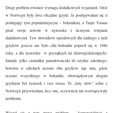
Drugi problem również wymaga dodatkowych wyjaśnień. Otóż
w Norwegii były dwa oficjalne języki. Ja posługiwałam się (i
posługuję) tym popularniejszym – bokmålem, a Tarjei Vasaas
pisał swoje nowele w nynorsku z licznymi wtrętami
dialektowymi. Tzw słowników narodowych dla żadnego z tych
języków jeszcze nie było (dla bokmålu pojawił się w 1986
roku, a dla nynorsku w początkach lat dziewięćdziesiątych).
Istniały tylko cieniutkie parasłowniczki do użytku szkolnego,
bowiem w szkołach uczono obu języków (np. tam, gdzie
uczono wszystkiego w bokmålu, obowiązkowym drugim
językiem był nynorsk i vice versa). Te „listy słów” sobie z
Norwegii przywiozłam, lecz one, oczywiście nie rozwiązywały
problemu.
Wiązał się z tym trzeci problem – korespondencji z