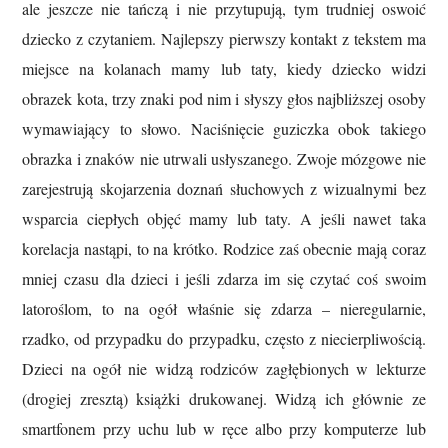
ale jeszcze nie tańczą i nie przytupują, tym trudniej oswoić
dziecko z czytaniem. Najlepszy pierwszy kontakt z tekstem ma
miejsce na kolanach mamy lub taty, kiedy dziecko widzi
obrazek kota, trzy znaki pod nim i słyszy głos najbliższej osoby
wymawiający to słowo. Naciśnięcie guziczka obok takiego
obrazka i znaków nie utrwali usłyszanego. Zwoje mózgowe nie
zarejestrują skojarzenia doznań słuchowych z wizualnymi bez
wsparcia ciepłych objęć mamy lub taty. A jeśli nawet taka
korelacja nastąpi, to na krótko. Rodzice zaś obecnie mają coraz
mniej czasu dla dzieci i jeśli zdarza im się czytać coś swoim
latoroślom, to na ogół właśnie się zdarza – nieregularnie,
rzadko, od przypadku do przypadku, często z niecierpliwością.
Dzieci na ogół nie widzą rodziców zagłębionych w lekturze
(drogiej zresztą) książki drukowanej. Widzą ich głównie ze
smartfonem przy uchu lub w ręce albo przy komputerze lub