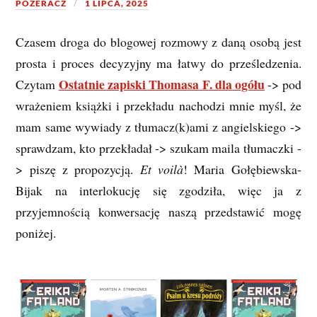
POZERACZ
1 LIPCA, 2025
Czasem droga do blogowej rozmowy z daną osobą jest
prosta i proces decyzyjny ma łatwy do prześledzenia.
Ostatnie zapiski Thomasa F. dla ogółu
Czytam
-> pod
wrażeniem książki i przekładu nachodzi mnie myśl, że
mam same wywiady z tłumacz(k)ami z angielskiego ->
sprawdzam, kto przekładał -> szukam maila tłumaczki -
> piszę z propozycją.
Et voilà
! Maria Gołębiewska-
Bijak na interlokucję się zgodziła, więc ja z
przyjemnością konwersację naszą przedstawić mogę
poniżej.