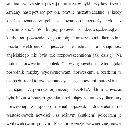
smutna i wiąże się z pozycją tłumacza w cyklu wydawniczym.
Zmiany następowały powoli, prawie niezauważalnie, a kiedy
książkę uznano w pełni za towar do sprzedaży, było już
„pozamiatane”. W drugiej połowie lat dziewięćdziesiątych,
kiedy na poważnie zajęłam się tłumaczeniami literackimi,
poczta elektroniczna jeszcze nie istniała, a znajomość
angielskiego nie była tak rozpowszechniona jak dzisiaj. Na
moim norweskim „poletku” występowałam więc jako
pośrednik między wydawnictwami norweskimi a polskimi w
osobach redaktorów zajmujących się prawami autorskimi i
licencjami. Z pomocą organizacji NORLA, która wówczas
była kilkuosobowym gremium hołubiącym tłumaczy literatury
norweskiej w sposób niemal ojcowski, docierałam do
wartościowych nowości i (z różnym skutkiem) polecałam je
wydawnictwom polskim. Pisałam recenzje wewnętrzne, nawet