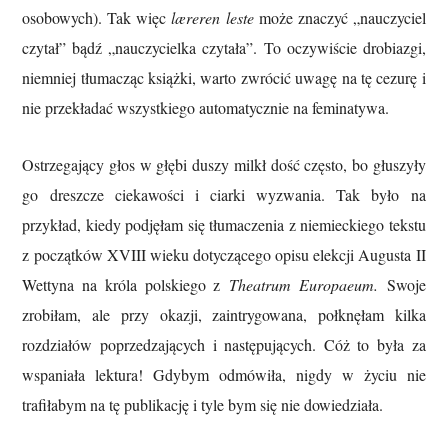
osobowych). Tak więc
læreren leste
może znaczyć „nauczyciel
czytał” bądź „nauczycielka czytała”. To oczywiście drobiazgi,
niemniej tłumacząc książki, warto zwrócić uwagę na tę cezurę i
nie przekładać wszystkiego automatycznie na feminatywa.
Ostrzegający głos w głębi duszy milkł dość często, bo głuszyły
go dreszcze ciekawości i ciarki wyzwania. Tak było na
przykład, kiedy podjęłam się tłumaczenia z niemieckiego tekstu
z początków XVIII wieku dotyczącego opisu elekcji Augusta II
Wettyna na króla polskiego z
Theatrum Europaeum.
Swoje
zrobiłam, ale przy okazji, zaintrygowana, połknęłam kilka
rozdziałów poprzedzających i następujących. Cóż to była za
wspaniała lektura! Gdybym odmówiła, nigdy w życiu nie
trafiłabym na tę publikację i tyle bym się nie dowiedziała.