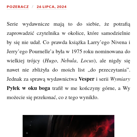
POZERACZ
26 LIPCA, 2024
Serie wydawnicze mają to do siebie, że potrafią
zaprowadzić czytelnika w okolice, które samodzielnie
by się nie udał. Co prawda książka Larry’ego Nivena i
Jerry’ego Pournelle’a była w 1975 roku nominowana do
wielkiej trójcy (
Hugo
,
Nebula
,
Locus
), ale nigdy się
nawet nie zbliżyła do moich list „do przeczytania”.
Vesper
Jednak za sprawą wydawnictwa
i serii
Wymiary
Pyłek w oku boga
trafił w me kończyny górne, a Wy
możecie się przekonać, co z tego wynikło.