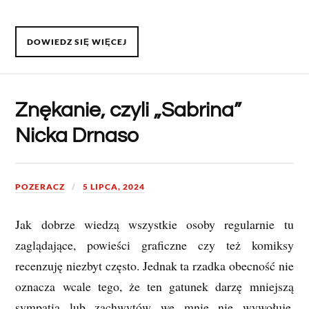
DOWIEDZ SIĘ WIĘCEJ
Znękanie, czyli „Sabrina”
Nicka Drnaso
POZERACZ
5 LIPCA, 2024
Jak dobrze wiedzą wszystkie osoby regularnie tu
zaglądające, powieści graficzne czy też komiksy
recenzuję niezbyt często. Jednak ta rzadka obecność nie
oznacza wcale tego, że ten gatunek darzę mniejszą
sympatią lub zachwytów we mnie nie wywołuje.