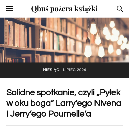
Qbuś pożera książki
MIESIĄC:
LIPIEC 2024
Solidne spotkanie, czyli „Pyłek
w oku boga” Larry’ego Nivena
i Jerry’ego Pournelle’a