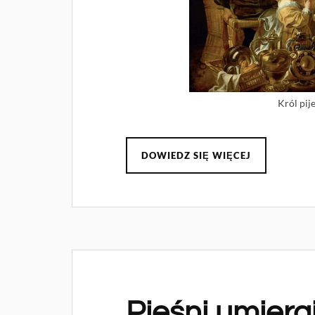
Król pij
DOWIEDZ SIĘ WIĘCEJ
Pieśni umiera