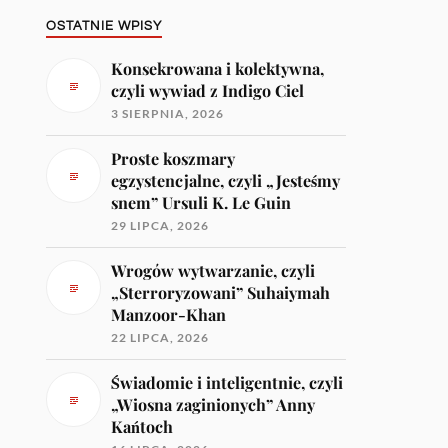
OSTATNIE WPISY
Konsekrowana i kolektywna,
czyli wywiad z Indigo Ciel
3 SIERPNIA, 2026
Proste koszmary
egzystencjalne, czyli „Jesteśmy
snem” Ursuli K. Le Guin
29 LIPCA, 2026
Wrogów wytwarzanie, czyli
„Sterroryzowani” Suhaiymah
Manzoor-Khan
22 LIPCA, 2026
Świadomie i inteligentnie, czyli
„Wiosna zaginionych” Anny
Kańtoch