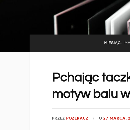
MIESIĄC:
MA
Pchając taczki
motyw balu w 
PRZEZ
POZERACZ
O
27 MARCA, 