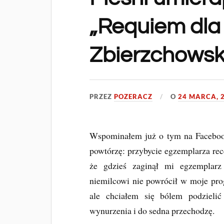
„Requiem dla 
Zbierzchowsk
PRZEZ
POZERACZ
O
24 MARCA, 
Wspominałem już o tym na Facebooku
powtórzę: przybycie egzemplarza re
że gdzieś zaginął mi egzemplar
niemilcowi nie powrócił w moje prog
ale chciałem się bólem podzielić
wynurzenia i do sedna przechodzę.