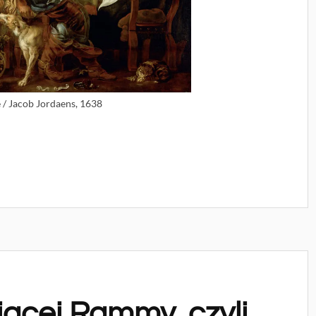
e / Jacob Jordaens, 1638
jącej Rammy, czyli