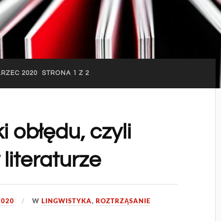
RZEC 2020
STRONA 1 Z 2
 obłędu, czyli
literaturze
2020
W
LINGWISTYKA
,
ROZTRZĄSANIE