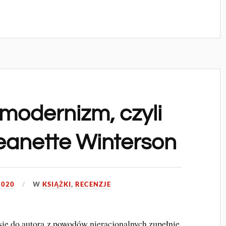
modernizm, czyli
Jeanette Winterson
2020
W
KSIĄŻKI
,
RECENZJE
się do autora z powodów nieracjonalnych zupełnie.