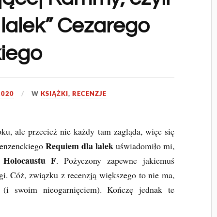
lalek” Cezarego
iego
2020
W
KSIĄŻKI
,
RECENZJE
, ale przecież nie każdy tam zagląda, więc się
Requiem dla lalek
cenzenckiego
uświadomiło mi,
Holocaustu F
z
. Pożyczony zapewne jakiemuś
i. Cóż, związku z recenzją większego to nie ma,
 (i swoim nieogarnięciem). Kończę jednak te