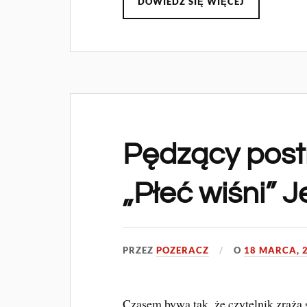
DOWIEDZ SIĘ WIĘCEJ
Pędzący post
„Płeć wiśni” 
PRZEZ
POZERACZ
O
18 MARCA, 
Czasem bywa tak, że czytelnik zraża 