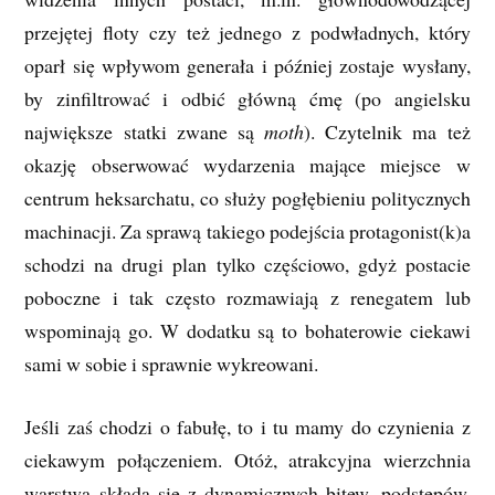
przejętej floty czy też jednego z podwładnych, który
oparł się wpływom generała i później zostaje wysłany,
by zinfiltrować i odbić główną ćmę (po angielsku
największe statki zwane są
moth
). Czytelnik ma też
okazję obserwować wydarzenia mające miejsce w
centrum heksarchatu, co służy pogłębieniu politycznych
machinacji. Za sprawą takiego podejścia protagonist(k)a
schodzi na drugi plan tylko częściowo, gdyż postacie
poboczne i tak często rozmawiają z renegatem lub
wspominają go. W dodatku są to bohaterowie ciekawi
sami w sobie i sprawnie wykreowani.
Jeśli zaś chodzi o fabułę, to i tu mamy do czynienia z
ciekawym połączeniem. Otóż, atrakcyjna wierzchnia
warstwa składa się z dynamicznych bitew, podstępów,