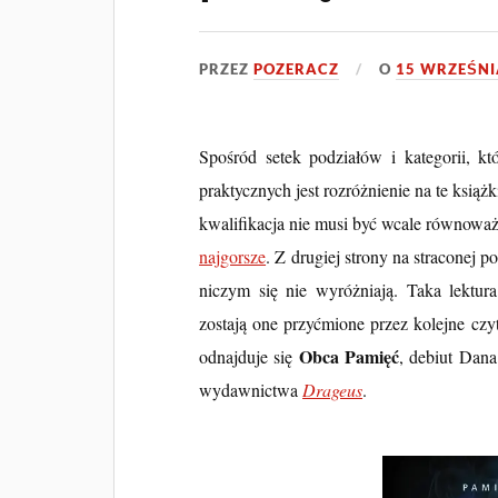
PRZEZ
POZERACZ
O
15 WRZEŚNI
Spośród setek podziałów i kategorii, kt
praktycznych jest rozróżnienie na te książk
kwalifikacja nie musi być wcale równoważn
najgorsze
. Z drugiej strony na straconej po
niczym się nie wyróżniają. Taka lektur
zostają one przyćmione przez kolejne cz
Obca Pamięć
odnajduje się
, debiut Dana
wydawnictwa
Drageus
.