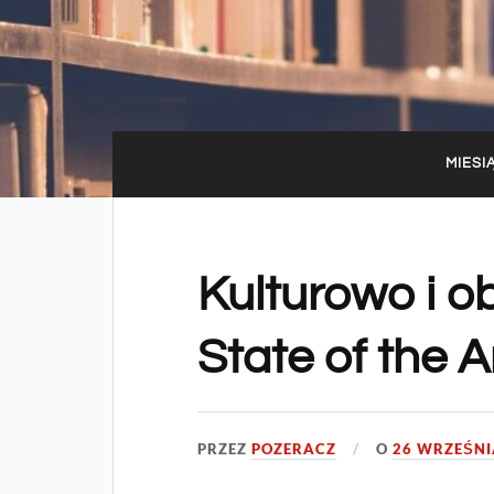
MIESI
Kulturowo i ob
State of the 
PRZEZ
POZERACZ
O
26 WRZEŚNI