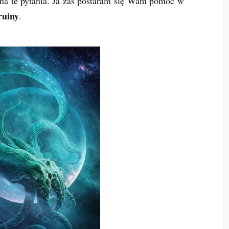
na te pytania. Ja zaś postaram się Wam pomóc w
ruiny
.