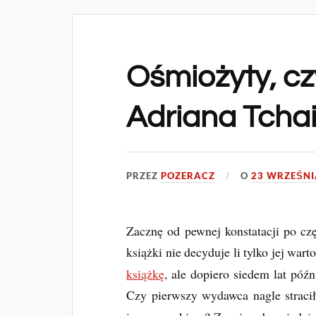
Ośmiożyty, czy
Adriana Tcha
PRZEZ
POZERACZ
O
23 WRZEŚNI
Zacznę od pewnej konstatacji po czę
książki nie decyduje li tylko jej wart
książkę
, ale dopiero siedem lat późn
Czy pierwszy wydawca nagle straci