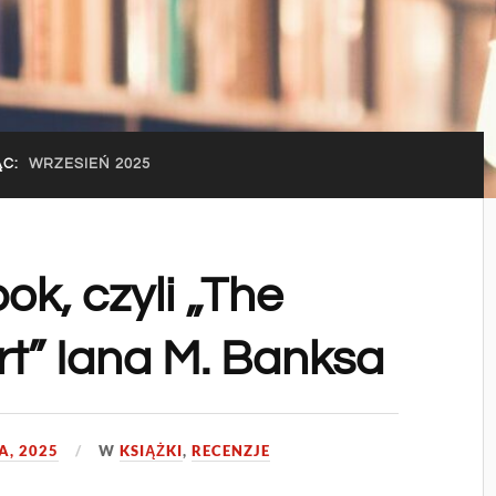
ĄC:
WRZESIEŃ 2025
ok, czyli „The
Art” Iana M. Banksa
A, 2025
W
KSIĄŻKI
,
RECENZJE