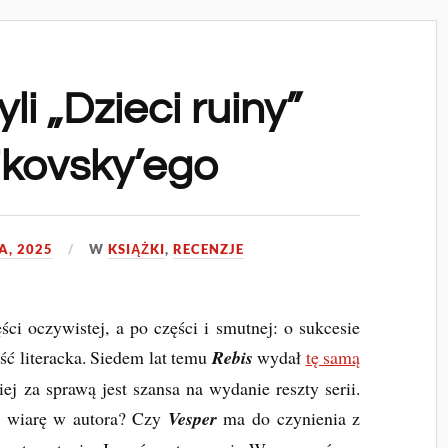
li „Dzieci ruiny”
ikovsky’ego
A, 2025
W
KSIĄŻKI
,
RECENZJE
ści oczywistej, a po części i smutnej: o sukcesie
ość literacka. Siedem lat temu
Rebis
wydał
tę samą
iej za sprawą jest szansa na wydanie reszty serii.
ł wiarę w autora? Czy
Vesper
ma do czynienia z