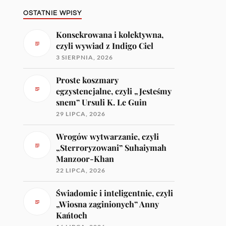
OSTATNIE WPISY
Konsekrowana i kolektywna,
czyli wywiad z Indigo Ciel
3 SIERPNIA, 2026
Proste koszmary
egzystencjalne, czyli „Jesteśmy
snem” Ursuli K. Le Guin
29 LIPCA, 2026
Wrogów wytwarzanie, czyli
„Sterroryzowani” Suhaiymah
Manzoor-Khan
22 LIPCA, 2026
Świadomie i inteligentnie, czyli
„Wiosna zaginionych” Anny
Kańtoch