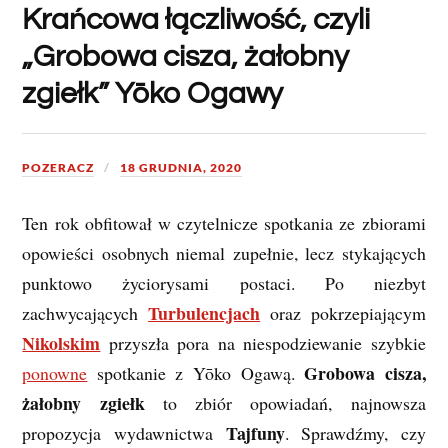
Krańcowa łączliwość, czyli
„Grobowa cisza, żałobny
zgiełk” Yōko Ogawy
POZERACZ
18 GRUDNIA, 2020
Ten rok obfitował w czytelnicze spotkania ze zbiorami
opowieści osobnych niemal zupełnie, lecz stykających
punktowo życiorysami postaci. Po niezbyt
Turbulencjach
zachwycających
oraz pokrzepiającym
Nikolskim
przyszła pora na niespodziewanie szybkie
Grobowa cisza,
ponowne
spotkanie z Yōko Ogawą.
żałobny zgiełk
to zbiór opowiadań, najnowsza
Tajfuny
propozycja wydawnictwa
. Sprawdźmy, czy