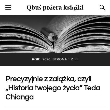
Qbuś pożera książki
ROK:
2020
STRONA 1 Z 11
Precyzyjnie z zalążka, czyli
„Historia twojego życia” Teda
Chianga