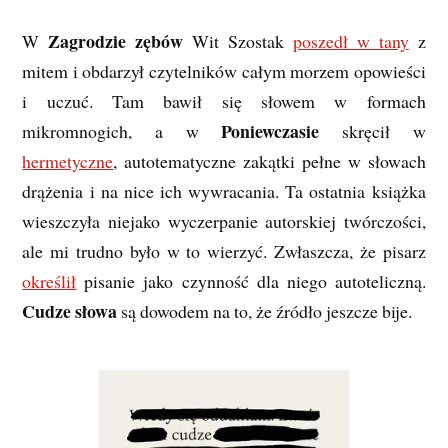
Zagrodzie zębów
W
Wit Szostak
poszedł w tany
z
mitem i obdarzył czytelników całym morzem opowieści
i uczuć. Tam bawił się słowem w formach
Poniewczasie
mikromnogich, a w
skręcił w
hermetyczne
, autotematyczne zakątki pełne w słowach
drążenia i na nice ich wywracania. Ta ostatnia książka
wieszczyła niejako wyczerpanie autorskiej twórczości,
ale mi trudno było w to wierzyć. Zwłaszcza, że pisarz
określił
pisanie jako czynność dla niego autoteliczną.
Cudze słowa
są dowodem na to, że źródło jeszcze bije.