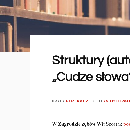
Struktury (auto
„Cudze słowa
PRZEZ
POZERACZ
O
26 LISTOPAD
Zagrodzie zębów
W
Wit Szostak
pos