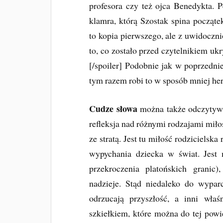
profesora czy też ojca Benedykta. 
klamra, którą Szostak spina początek
to kopia pierwszego, ale z uwidocz
to, co zostało przed czytelnikiem u
[/spoiler] Podobnie jak w poprzedni
tym razem robi to w sposób mniej he
Cudze słowa
można także odczytywać
refleksja nad różnymi rodzajami miłoś
ze stratą. Jest tu miłość rodziciels
wypychania dziecka w świat. Jest 
przekroczenia platońskich granic
nadzieje. Stąd niedaleko do wyparc
odrzucają przyszłość, a inni właś
szkiełkiem, które można do tej powie