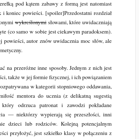
Perełką pod kątem zabawy z formą jest natomiast
 i koniec powieści. [spoiler]Przedostatni rozdział
nionymi
wykreślonymi
słowami, które uwidaczniają
kryte (co samo w sobie jest ciekawym paradoksem).
ej powieści, autor znów uwidacznia moc słów, ale
rmetyczny.
 na przeróżne inne sposoby. Jednym z nich jest
ci, także w jej formie fizycznej, i ich powiązaniem
ka rozpatrywana w kategorii stopniowego oddawania,
miłość mentora do ucznia (z delikatną sugestią
), który odrzuca patronat i zawodzi pokładane
ia — niektórzy wypierają się przeszłości, inni
nie dzieci lub rodziców. Kolejną potencjalnym
ści przyłożyć, jest szkiełko klasy w połączeniu z