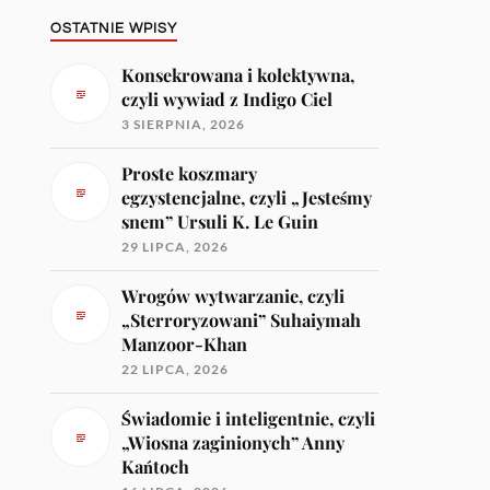
OSTATNIE WPISY
Konsekrowana i kolektywna,
czyli wywiad z Indigo Ciel
3 SIERPNIA, 2026
Proste koszmary
egzystencjalne, czyli „Jesteśmy
snem” Ursuli K. Le Guin
29 LIPCA, 2026
Wrogów wytwarzanie, czyli
„Sterroryzowani” Suhaiymah
Manzoor-Khan
22 LIPCA, 2026
Świadomie i inteligentnie, czyli
„Wiosna zaginionych” Anny
Kańtoch