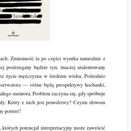
ach. Zmienność ta po części wynika naturalnie z
j postrzegany będzie syn, inaczej utalentowany
zez życie mężczyzna w średnim wieku. Pośrednio
bserwatora — różne będą perspektywy kochanki,
iałego mentora. Problem zaczyna się, gdy spróbuje
wdy. Który z nich jest prawdziwy? Czyim słowom
ny portret?
, których potencjał interpretacyjny może zawrócić