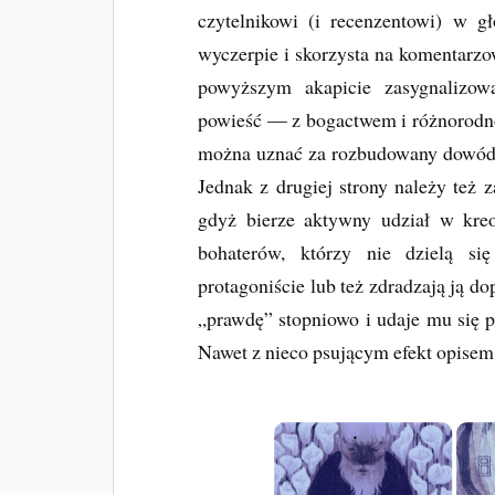
czytelnikowi (i recenzentowi) w g
wyczerpie i skorzysta na komentarzo
powyższym akapicie zasygnalizowa
powieść — z bogactwem i różnorodno
można uznać za rozbudowany dowód 
Jednak z drugiej strony należy też 
gdyż bierze aktywny udział w kreow
bohaterów, którzy nie dzielą s
protagoniście lub też zdradzają ją d
„prawdę” stopniowo i udaje mu się 
Nawet z nieco psującym efekt opisem