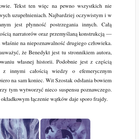
łowie. Tekst ten więc na pewno wszystkich nie
wych uzupełnieniach. Najbardziej oczywistym i w
nym jest płynność postrzegania innych. Całą
ścią narratorów oraz przemyślaną konstrukcją —
właśnie na niepoznawalność drugiego człowieka.
zauważyć, że Benedykt jest tu stronnikiem autora,
aniu własnej historii. Podobnie jest z częścią
ię z innymi całością wiedzy o efemerycznym
opiero na sam koniec. Wit Szostak odsłania bowiem
przy tym wytworzyć nieco suspensu poznawczego.
 okładkowym łączenie wątków daje sporo frajdy.