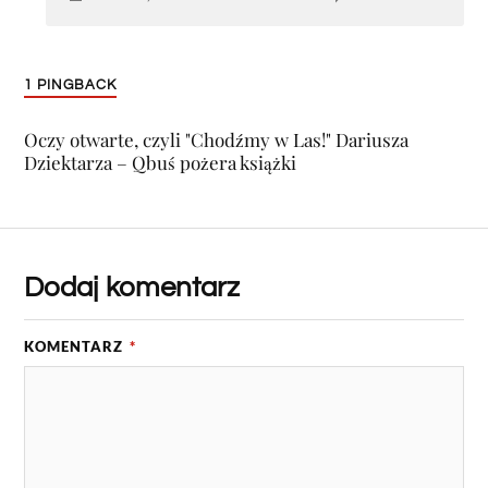
1 PINGBACK
Oczy otwarte, czyli "Chodźmy w Las!" Dariusza
Dziektarza – Qbuś pożera książki
Dodaj komentarz
KOMENTARZ
*