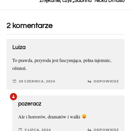
Znękanie, czyli „Sabrina” Nicka Drnaso
2 komentarze
Luiza
To prawda, przyroda jest fascynująca, pełna tajemnic,
olśnień.
28 CZERWCA, 2024
ODPOWIEDZ
pozeracz
Ale i horrorów, dramatów i walki
9 LIPCA, 2024
ODPOWIEDZ