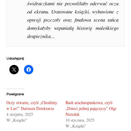
świdraczkami nie pozwoliłaby oderwać oczu
od ekranu. Uratowane książki, wybawione z
opresji pszczoły oraz finałowa scena tańca
domykałyby wspaniałą historię maleńkiego
drapieżnika…
Udostępnij:
Powiązane
Oczy otwarte, czyli „Chodźmy
Baśń arachnopunkowa, czyli
w Las!” Dariusza Dziektarza
„Dzieci jednej pajęczycy” Olgi
4 sierpnia, 2025
Niziołek
W „Książki"
10 stycznia, 2025
W „Książki"