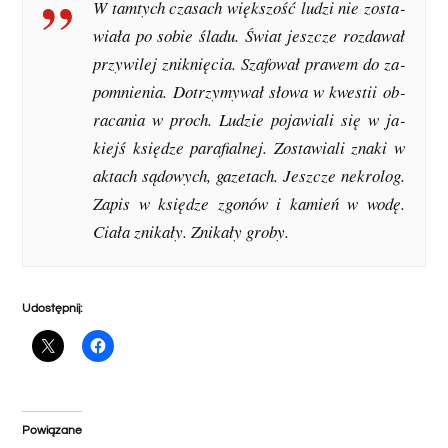
W tam­tych cza­sach więk­szość lu­dzi nie zo­sta­
wia­ła po so­bie śla­du. Świat jesz­cze roz­da­wał
przy­wi­lej znik­nię­cia. Sza­fo­wał pra­wem do za­
po­mnie­nia. Do­trzy­my­wał sło­wa w kwe­stii ob­
ra­ca­nia w proch. Lu­dzie po­ja­wia­li się w ja­
kiejś księ­dze pa­ra­fial­nej. Zo­sta­wia­li zna­ki w
ak­tach są­do­wych, ga­ze­tach. Jesz­cze ne­kro­log.
Za­pis w księ­dze zgo­nów i ka­mień w wo­dę.
Cia­ła zni­ka­ły. Zni­ka­ły gro­by.
Udostępnij:
Powiązane