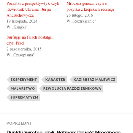
Początki z perspektyw(y), czyli
Mroczna geneza, czyli o
„Zwrotnik Ukraina” Jurija
pożytku z kiepskich recenzji
Andruchowycza
26 lutego, 2016
19 listopada, 2024
W „Roztrząsanie"
W „Książki"
Surfując na falach nostalgii,
czyli Pixel
2 października, 2015
W „Czasopisma"
EKSPERYMENT
KARAKTER
KAZIMIERZ MALEWICZ
MALARSTWO
REWOLUCJA PAŹDZIERNIKOWA
SUPREMATYZM
POPRZEDNI
Punkty zwrotne, czyli „Batman: Powrót Mrocznego