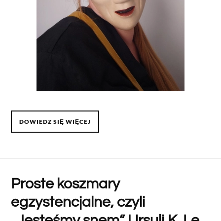
DOWIEDZ SIĘ WIĘCEJ
Proste koszmary
egzystencjalne, czyli
„Jesteśmy snem” Ursuli K. Le