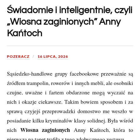
Świadomie i inteligentnie, czyli
„Wiosna zaginionych” Anny
Kańtoch
POZERACZ
16 LIPCA, 2026
Sąsiedzko-handlowe grupy facebookowe przeważnie są
źródłem trampolin, rowerów i innych mebli, ale osobniki
czujne, uważne i fartem obdarzone mogą wyczaić na
nich i okazje ciekawsze. Takim bowiem sposobem i za
sprawą czyjejś przeprowadzki domostwo me weszło w
posiadanie kilku kryminałów klasy solidnej. Była wśród
Wiosna zaginionych
nich
Anny Kańtoch, która to
pierwsza na tapet trafiła z tego zdobycznego zestawu.