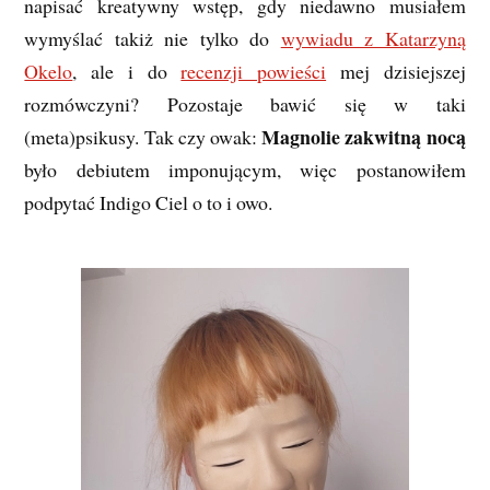
napisać kreatywny wstęp, gdy niedawno musiałem
wymyślać takiż nie tylko do
wywiadu z Katarzyną
Okelo
, ale i do
recenzji powieści
mej dzisiejszej
rozmówczyni? Pozostaje bawić się w taki
Magnolie zakwitną nocą
(meta)psikusy. Tak czy owak:
było debiutem imponującym, więc postanowiłem
podpytać Indigo Ciel o to i owo.