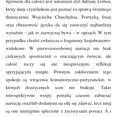
Spoiwem dla całości jest natomiast styl Adriany Lisboa,
który dany czytelnikom jest poznać za sprawą świetnego
tłumaczenia Wojciecha Charchalisa. Poetycką frazę
oraz obrazowość języka da się zauważyć najbardziej
wyraźnie – jak to zazwyczaj bywa – w opisach. W tym
przypadku chodzi zwłaszcza o fragmenty krajobrazowo-
widokowe. W pierwszoosobowej narracji nie brak
ciekawych spostrzeżeń o otaczającym świecie, ale
całość toczy się nie niespiesznym, refleksji
sprzyjającym tempie. Pewnym zakłóceniem tego
spokoju są wtrącenia komunistyczno-partyzanckie, w
których drastycznych scen nie brakuje. Takie
retrospektywne wtręty potrafią czasem zaburzać
narrację oraz/lub dodanymi na siłę się zdawać, lecz tutaj
są one umiejętnie splecione z życiorysami postaci. A i