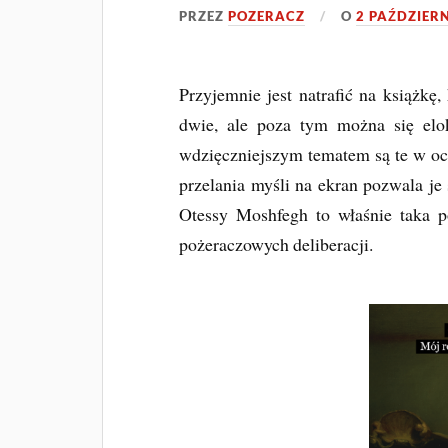
PRZEZ
POZERACZ
O
2 PAŹDZIERN
Przyjemnie jest natrafić na książkę
dwie, ale poza tym można się elo
wdzięczniejszym tematem są te w oce
przelania myśli na ekran pozwala j
Otessy Moshfegh to właśnie taka po
pożeraczowych deliberacji.