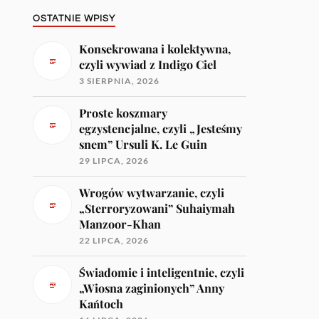
OSTATNIE WPISY
Konsekrowana i kolektywna,
czyli wywiad z Indigo Ciel
3 SIERPNIA, 2026
Proste koszmary
egzystencjalne, czyli „Jesteśmy
snem” Ursuli K. Le Guin
29 LIPCA, 2026
Wrogów wytwarzanie, czyli
„Sterroryzowani” Suhaiymah
Manzoor-Khan
22 LIPCA, 2026
Świadomie i inteligentnie, czyli
„Wiosna zaginionych” Anny
Kańtoch