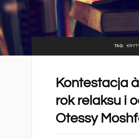
TAG:
KRYT
Kontestacja à 
rok relaksu i
Otessy Mosh