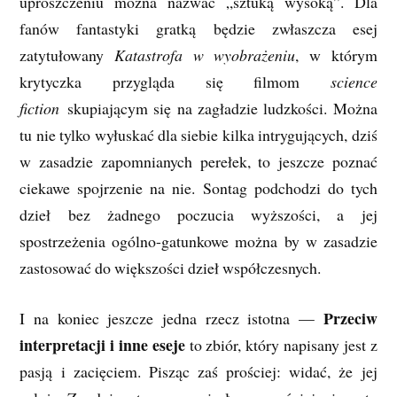
uproszczeniu można nazwać „sztuką wysoką”. Dla
fanów fantastyki gratką będzie zwłaszcza esej
zatytułowany
Katastrofa w wyobrażeniu
, w którym
krytyczka przygląda się filmom
science
fiction
skupiającym się na zagładzie ludzkości. Można
tu nie tylko wyłuskać dla siebie kilka intrygujących, dziś
w zasadzie zapomnianych perełek, to jeszcze poznać
ciekawe spojrzenie na nie. Sontag podchodzi do tych
dzieł bez żadnego poczucia wyższości, a jej
spostrzeżenia ogólno-gatunkowe można by w zasadzie
zastosować do większości dzieł współczesnych.
Przeciw
I na koniec jeszcze jedna rzecz istotna —
interpretacji i inne eseje
to zbiór, który napisany jest z
pasją i zacięciem. Pisząc zaś prościej: widać, że jej