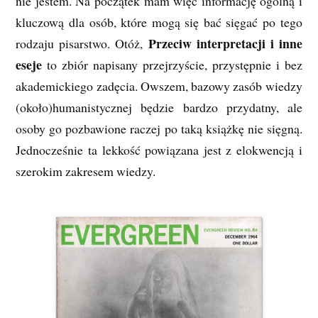
nie jestem. Na początek mam więc informację ogólną i
kluczową dla osób, które mogą się bać sięgać po tego
Przeciw interpretacji i inne
rodzaju pisarstwo. Otóż,
eseje
to zbiór napisany przejrzyście, przystępnie i bez
akademickiego zadęcia. Owszem, bazowy zasób wiedzy
(około)humanistycznej będzie bardzo przydatny, ale
osoby go pozbawione raczej po taką książkę nie sięgną.
Jednocześnie ta lekkość powiązana jest z elokwencją i
szerokim zakresem wiedzy.