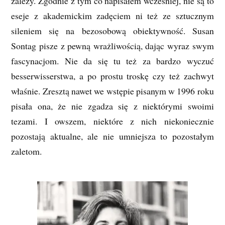
zależy. Zgodnie z tym co napisałem wcześniej, nie są to
eseje z akademickim zadęciem ni też ze sztucznym
sileniem się na bezosobową obiektywność. Susan
Sontag pisze z pewną wrażliwością, dając wyraz swym
fascynacjom. Nie da się tu też za bardzo wyczuć
besserwisserstwa, a po prostu troskę czy też zachwyt
właśnie. Zresztą nawet we wstępie pisanym w 1996 roku
pisała ona, że nie zgadza się z niektórymi swoimi
tezami. I owszem, niektóre z nich niekoniecznie
pozostają aktualne, ale nie umniejsza to pozostałym
zaletom.