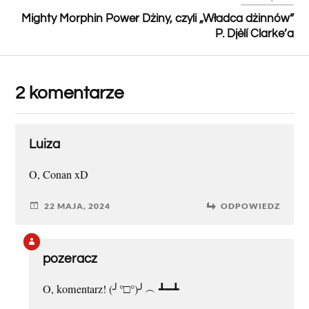
Mighty Morphin Power Dżiny, czyli „Władca dżinnów”
P. Djèlí Clarke’a
2 komentarze
Luiza
O, Conan xD
22 MAJA, 2024
ODPOWIEDZ
pozeracz
O, komentarz! (╯°□°)╯︵ ┻━┻