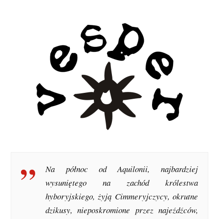
Na północ od Aquilonii, najbardziej
wysuniętego na zachód królestwa
hyboryjskiego, żyją Cimmeryjczycy, okrutne
dzikusy, nieposkromione przez najeźdźców,