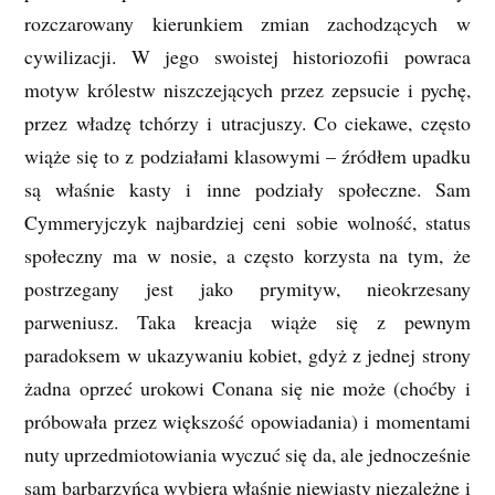
rozczarowany kierunkiem zmian zachodzących w
cywilizacji. W jego swoistej historiozofii powraca
motyw królestw niszczejących przez zepsucie i pychę,
przez władzę tchórzy i utracjuszy. Co ciekawe, często
wiąże się to z podziałami klasowymi – źródłem upadku
są właśnie kasty i inne podziały społeczne. Sam
Cymmeryjczyk najbardziej ceni sobie wolność, status
społeczny ma w nosie, a często korzysta na tym, że
postrzegany jest jako prymityw, nieokrzesany
parweniusz. Taka kreacja wiąże się z pewnym
paradoksem w ukazywaniu kobiet, gdyż z jednej strony
żadna oprzeć urokowi Conana się nie może (choćby i
próbowała przez większość opowiadania) i momentami
nuty uprzedmiotowiania wyczuć się da, ale jednocześnie
sam barbarzyńca wybiera właśnie niewiasty niezależne i