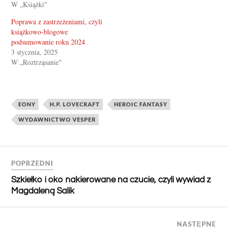
W „Książki"
Poprawa z zastrzeżeniami, czyli
książkowo-blogowe
podsumowanie roku 2024
3 stycznia, 2025
W „Roztrząsanie"
EONY
H.P. LOVECRAFT
HEROIC FANTASY
WYDAWNICTWO VESPER
POPRZEDNI
Szkiełko i oko nakierowane na czucie, czyli wywiad z
Magdaleną Salik
NASTĘPNE