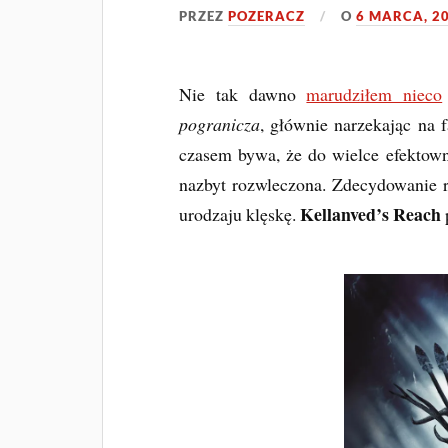
PRZEZ
POZERACZ
O
6 MARCA, 2
Nie tak dawno
marudziłem nieco
pogranicza
, głównie narzekając na 
czasem bywa, że do wielce efektowne
nazbyt rozwleczona. Zdecydowanie rz
Kellanved’s Reach
urodzaju klęskę.