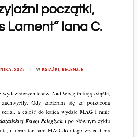
zyjaźni początki,
’s Lament” Iana C.
NIKA, 2023
W
KSIĄŻKI
,
RECENZJE
e wydawniczych losów. Nad Wisłę trafiają książki,
 zachwyciły. Gdy zabieram się za porzuconą
MAG
e serial, a całość do końca wydaje
i mnie
lazańskiej Księgi Poległych
i po głównym cyklu
onta, a teraz ten sam MAG do niego wraca i ma