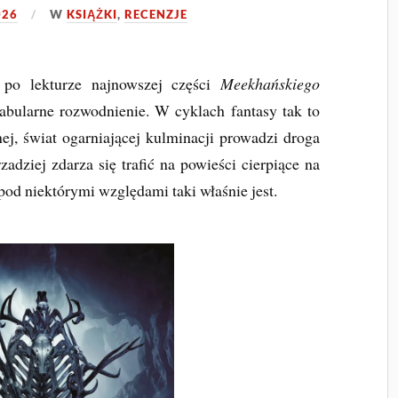
026
W
KSIĄŻKI
,
RECENZJE
po lekturze najnowszej części
Meekhańskiego
fabularne rozwodnienie. W cyklach fantasy tak to
j, świat ogarniającej kulminacji prowadzi droga
adziej zdarza się trafić na powieści cierpiące na
pod niektórymi względami taki właśnie jest.