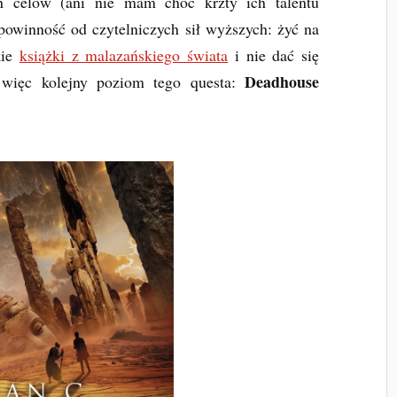
h celów (ani nie mam choć krzty ich talentu
owinność od czytelniczych sił wyższych: żyć na
kie
książki z malazańskiego świata
i nie dać się
Deadhouse
ięc kolejny poziom tego questa: