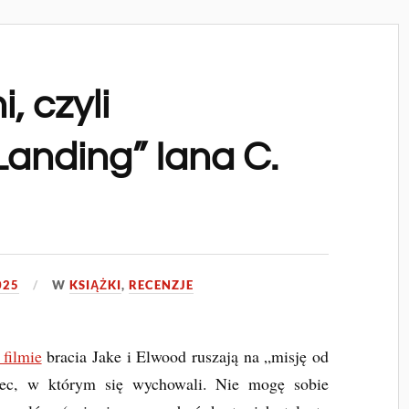
, czyli
anding” Iana C.
025
W
KSIĄŻKI
,
RECENZJE
filmie
bracia Jake i Elwood ruszają na „misję od
iec, w którym się wychowali. Nie mogę sobie