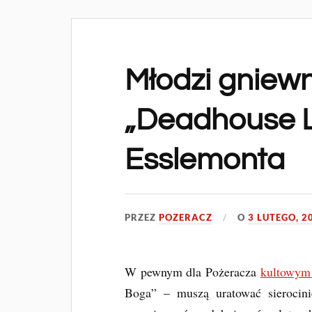
Młodzi gniewni
„Deadhouse L
Esslemonta
PRZEZ
POZERACZ
O
3 LUTEGO, 2
W pewnym dla Pożeracza
kultowym 
Boga” – muszą uratować sierocin