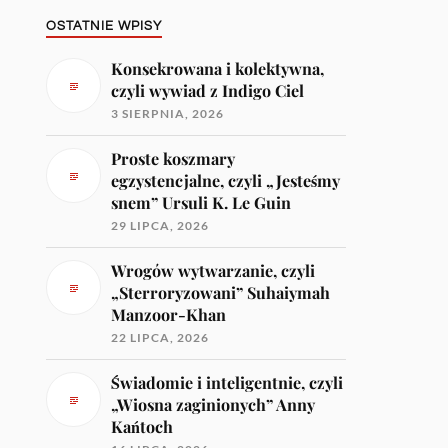
OSTATNIE WPISY
Konsekrowana i kolektywna,
czyli wywiad z Indigo Ciel
3 SIERPNIA, 2026
Proste koszmary
egzystencjalne, czyli „Jesteśmy
snem” Ursuli K. Le Guin
29 LIPCA, 2026
Wrogów wytwarzanie, czyli
„Sterroryzowani” Suhaiymah
Manzoor-Khan
22 LIPCA, 2026
Świadomie i inteligentnie, czyli
„Wiosna zaginionych” Anny
Kańtoch