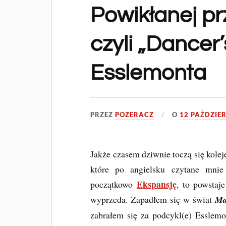
Powikłanej pr
czyli „Dancer
Esslemonta
PRZEZ
POZERACZ
O
12 PAŹDZIER
Jakże czasem dziwnie toczą się kolej
które po angielsku czytane mnie
Ekspansję
początkowo
, to powstaj
wyprzeda. Zapadłem się w świat
Ma
zabrałem się za podcykl(e) Esslem