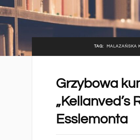
TAG:
MALAZAŃSKA K
Grzybowa kumu
„Kellanved’s 
Esslemonta