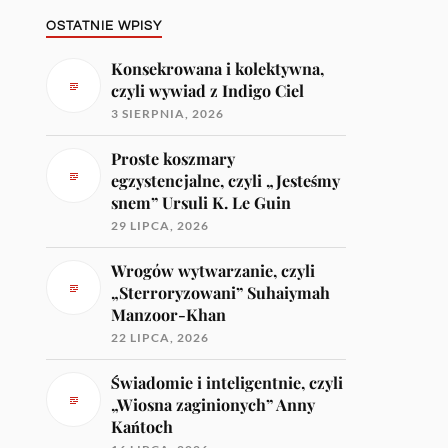
OSTATNIE WPISY
Konsekrowana i kolektywna,
czyli wywiad z Indigo Ciel
3 SIERPNIA, 2026
Proste koszmary
egzystencjalne, czyli „Jesteśmy
snem” Ursuli K. Le Guin
29 LIPCA, 2026
Wrogów wytwarzanie, czyli
„Sterroryzowani” Suhaiymah
Manzoor-Khan
22 LIPCA, 2026
Świadomie i inteligentnie, czyli
„Wiosna zaginionych” Anny
Kańtoch