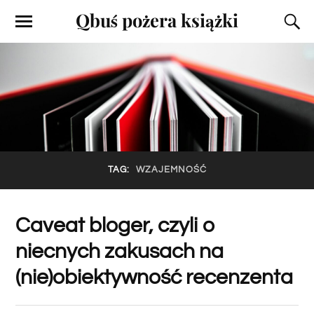
Qbuś pożera książki
TAG:
WZAJEMNOŚĆ
Caveat bloger, czyli o
niecnych zakusach na
(nie)obiektywność recenzenta