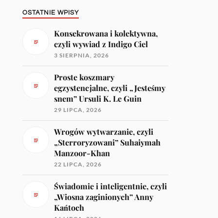
OSTATNIE WPISY
Konsekrowana i kolektywna,
czyli wywiad z Indigo Ciel
3 SIERPNIA, 2026
Proste koszmary
egzystencjalne, czyli „Jesteśmy
snem” Ursuli K. Le Guin
29 LIPCA, 2026
Wrogów wytwarzanie, czyli
„Sterroryzowani” Suhaiymah
Manzoor-Khan
22 LIPCA, 2026
Świadomie i inteligentnie, czyli
„Wiosna zaginionych” Anny
Kańtoch