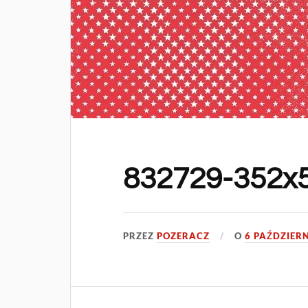
832729-352x5
PRZEZ
POZERACZ
O
6 PAŹDZIERN