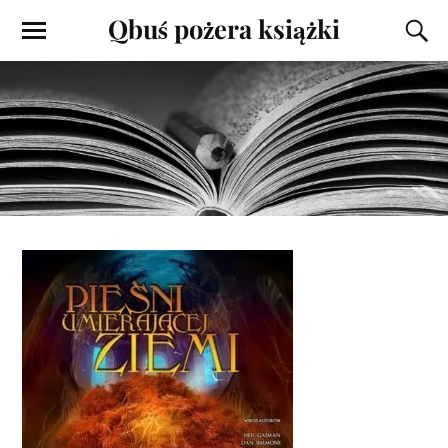
Qbuś pożera książki