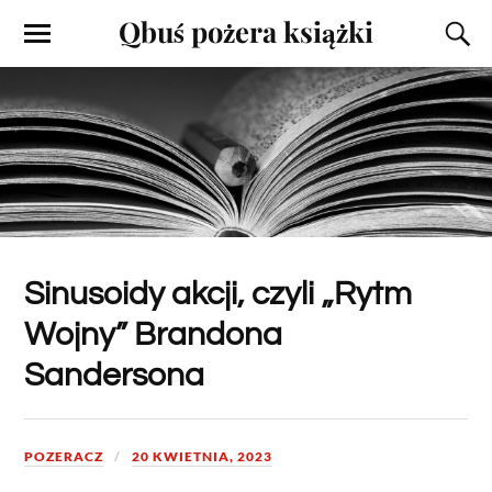
Qbuś pożera książki
Sinusoidy akcji, czyli „Rytm
Wojny” Brandona
Sandersona
POZERACZ
20 KWIETNIA, 2023