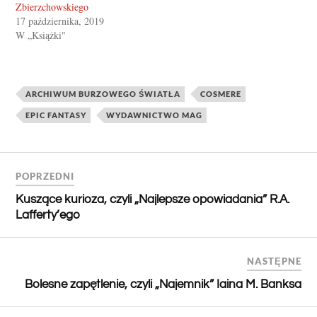
Zbierzchowskiego
17 października, 2019
W „Książki"
ARCHIWUM BURZOWEGO ŚWIATŁA
COSMERE
EPIC FANTASY
WYDAWNICTWO MAG
POPRZEDNI
Kuszące kurioza, czyli „Najlepsze opowiadania” R.A.
Lafferty’ego
NASTĘPNE
Bolesne zapętlenie, czyli „Najemnik” Iaina M. Banksa