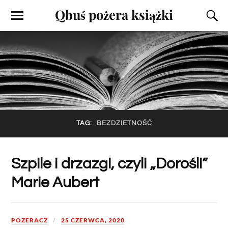
Qbuś pożera książki
TAG:
BEZDZIETNOŚĆ
Szpile i drzazgi, czyli „Dorośli”
Marie Aubert
POZERACZ
25 CZERWCA, 2020