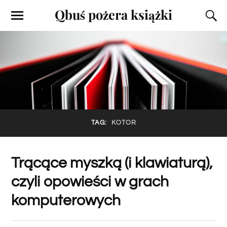
Qbuś pożera książki
TAG:
KOTOR
Trącące myszką (i klawiaturą),
czyli opowieści w grach
komputerowych