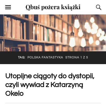
Qbuś pożera książki
TAG:
POLSKA FANTASTYKA
STRONA 1 Z 5
Utopijne ciągoty do dystopii,
czyli wywiad z Katarzyną
Okelo