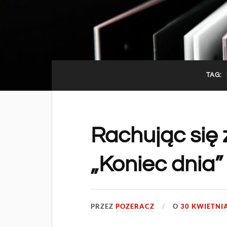
TAG:
Rachując się z
„Koniec dnia”
PRZEZ
POZERACZ
O
30 KWIETNIA