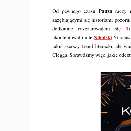
Pauza
Od pewnego czasu
raczy m
zazębiającymi się historiami pozorn
T
delikatnie rozczarowałem się
Nikolski
ukontentował mnie
Nicolasa
jakiś szerszy trend literacki, ale w
Clegga. Sprawdźmy więc, jakie odcz