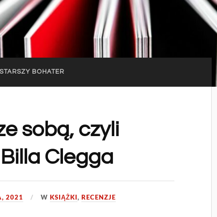
STARSZY BOHATER
e sobą, czyli
 Billa Clegga
, 2021
W
KSIĄŻKI
,
RECENZJE