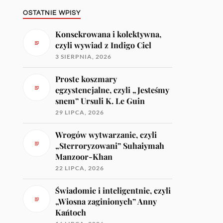
OSTATNIE WPISY
Konsekrowana i kolektywna,
czyli wywiad z Indigo Ciel
3 SIERPNIA, 2026
Proste koszmary
egzystencjalne, czyli „Jesteśmy
snem” Ursuli K. Le Guin
29 LIPCA, 2026
Wrogów wytwarzanie, czyli
„Sterroryzowani” Suhaiymah
Manzoor-Khan
22 LIPCA, 2026
Świadomie i inteligentnie, czyli
„Wiosna zaginionych” Anny
Kańtoch