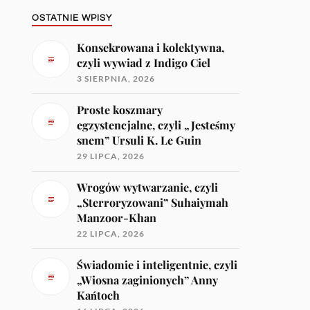
OSTATNIE WPISY
Konsekrowana i kolektywna,
czyli wywiad z Indigo Ciel
3 SIERPNIA, 2026
Proste koszmary
egzystencjalne, czyli „Jesteśmy
snem” Ursuli K. Le Guin
29 LIPCA, 2026
Wrogów wytwarzanie, czyli
„Sterroryzowani” Suhaiymah
Manzoor-Khan
22 LIPCA, 2026
Świadomie i inteligentnie, czyli
„Wiosna zaginionych” Anny
Kańtoch