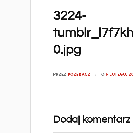
3224-
tumblr_l7f7k
0.jpg
PRZEZ
POZERACZ
O
6 LUTEGO, 2
Dodaj komentarz