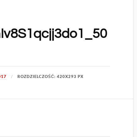
hIv8S1qcjj3do1_50
017
ROZDZIELCZOŚĆ: 420X293 PX