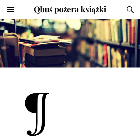
Qbuś pożera książki