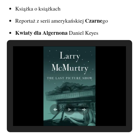
Książka o książkach
Czarne
Reportaż z serii amerykańskiej
go
Kwiaty dla Algernona
Daniel Keyes