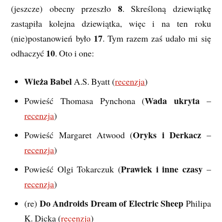
8
(jeszcze) obecny przeszło
. Skreśloną dziewiątkę
zastąpiła kolejna dziewiątka, więc i na ten roku
17
(nie)postanowień było
. Tym razem zaś udało mi się
10
odhaczyć
. Oto i one:
Wieża Babel
A.S. Byatt (
recenzja
)
Wada ukryta
Powieść Thomasa Pynchona (
–
recenzja
)
Oryks i Derkacz
Powieść Margaret Atwood (
–
recenzja
)
Prawiek i inne czasy
Powieść Olgi Tokarczuk (
–
recenzja
)
Do Androids Dream of Electric Sheep
(re)
Philipa
K. Dicka (
recenzja
)