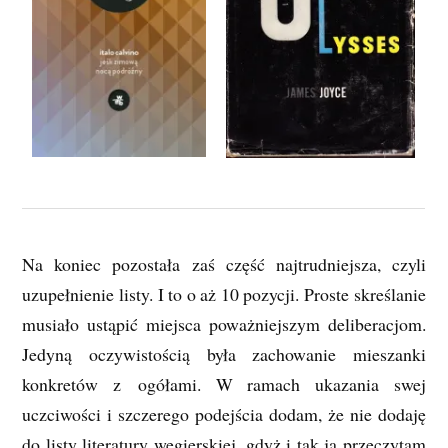
Na koniec pozostała zaś część najtrudniejsza, czyli
uzupełnienie listy. I to o aż 10 pozycji. Proste skreślanie
musiało ustąpić miejsca poważniejszym deliberacjom.
Jedyną oczywistością była zachowanie mieszanki
konkretów z ogółami. W ramach ukazania swej
uczciwości i szczerego podejścia dodam, że nie dodaję
do listy literatury węgierskiej, gdyż i tak ją przeczytam