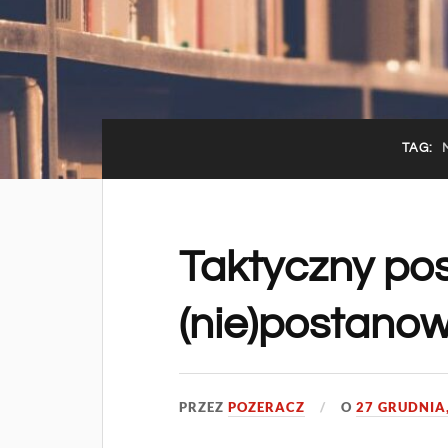
TAG:
Taktyczny pos
(nie)postanow
PRZEZ
POZERACZ
O
27 GRUDNIA