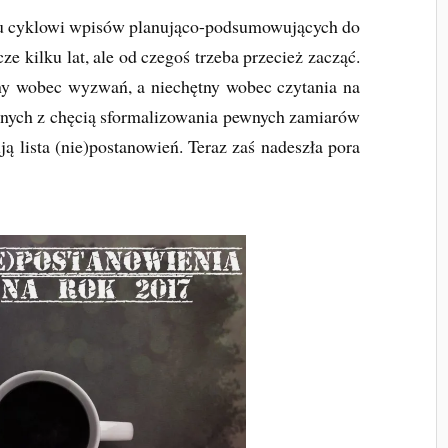
cyklowi wpisów planująco-podsumowujących do
ze kilku lat, ale od czegoś trzeba przecież zacząć.
żny wobec wyzwań, a niechętny wobec czytania na
onych z chęcią sformalizowania pewnych zamiarów
ją lista (nie)postanowień. Teraz zaś nadeszła pora