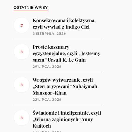
OSTATNIE WPISY
Konsekrowana i kolektywna,
czyli wywiad z Indigo Ciel
3 SIERPNIA, 2026
Proste koszmary
egzystencjalne, czyli „Jesteśmy
snem” Ursuli K. Le Guin
29 LIPCA, 2026
Wrogów wytwarzanie, czyli
„Sterroryzowani” Suhaiymah
Manzoor-Khan
22 LIPCA, 2026
Świadomie i inteligentnie, czyli
„Wiosna zaginionych” Anny
Kańtoch