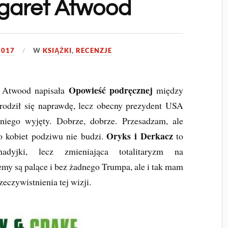
garet Atwood
2017
W
KSIĄŻKI
,
RECENZJE
Opowieść podręcznej
et Atwood napisała
między
zrodził się naprawdę, lecz obecny prezydent USA
iego wyjęty. Dobrze, dobrze. Przesadzam, ale
Oryks i Derkacz
do kobiet podziwu nie budzi.
to
nadyjki, lecz zmieniająca totalitaryzm na
emy są palące i bez żadnego Trumpa, ale i tak mam
zeczywistnienia tej wizji.