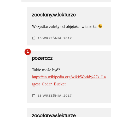
zacofany.w.lekturze
Wszystko zależy od objętości wiaderka
15 WRZEŚNIA, 2017
pozeracz
Takie może być?
https://en.wikipedia.org/wiki/World%27s_La
rgest_Cedar_Bucket
18 WRZEŚNIA, 2017
zacofany.w.lekturze