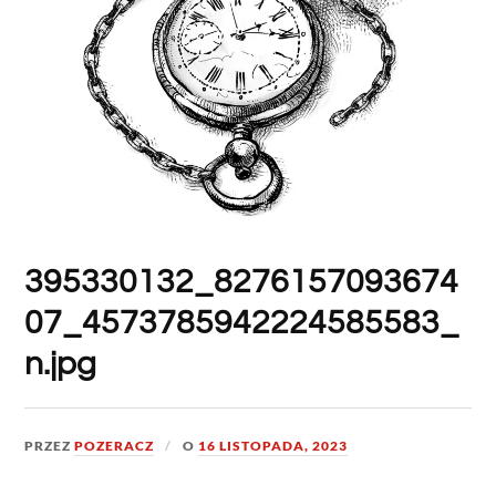
395330132_8276157093674
07_4573785942224585583_
n.jpg
PRZEZ
POZERACZ
O
16 LISTOPADA, 2023