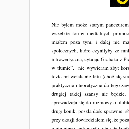
Nie byłem może starym panczurem,
wszelkie formy medialnych promo
miałem poza tym, i dalej nie ma
społecznych, które czyniłyby ze mn
introwertyczną, cytując Grabaża z P
w tłumie”, nie wywieram zbyt korzy
idzie mi wciskanie kitu (choć się s
praktyczne i teoretyczne do tego za
drugiej takiej szansy nie będzi
sprowadzała się do rozmowy o ulubi
drugi konik, poszła dość sprawnie, 
przy okazji dowiedziałem się, że po
mnie nieco zaskoczyło, nie wiedzia