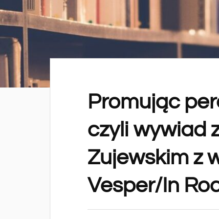
Promując per
czyli wywiad 
Zujewskim z
Vesper/In Ro