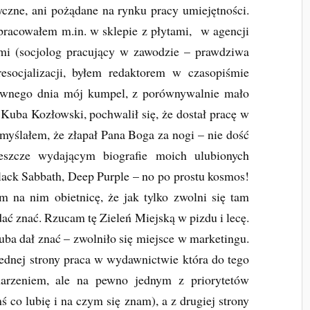
czne, ani pożądane na rynku pracy umiejętności.
pracowałem m.in. w sklepie z płytami, w agencji
ymi (socjolog pracujący w zawodzie – prawdziwa
resocjalizacji, byłem redaktorem w czasopiśmie
Pewnego dnia mój kumpel, z porównywalnie mało
Kuba Kozłowski, pochwalił się, że dostał pracę w
omyślałem, że złapał Pana Boga za nogi – nie dość
eszcze wydającym biografie moich ulubionych
ack Sabbath, Deep Purple – no po prostu kosmos!
na nim obietnicę, że jak tylko zwolni się tam
dać znać. Rzucam tę Zieleń Miejską w pizdu i lecę.
uba dał znać – zwolniło się miejsce w marketingu.
ednej strony praca w wydawnictwie która do tego
arzeniem, ale na pewno jednym z priorytetów
co lubię i na czym się znam), a z drugiej strony