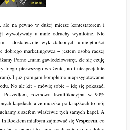
 ale na pewno w dużej mierze kontestatorem i
cji wywoływały u mnie odruchy wymiotne. Nie
m, dostatecznie wykształconych umiejętności
ie dobrego marketingowca – jestem osobą raczej
idżamy Porno „mam gawiedziowstręt, źle się czuję
stnego pierwszego wrażenia, no i niespecjalnie
taram). I już pomijam kompletne nieprzygotowanie
wodu. No ale kit – mówię sobie – idę się pokazać,
e. Poszedłem, rozmowa kwalifikacyjna w 90%
onych kapelach, a że muzyka po książkach to mój
słuchamy z szefem właściwie tych samych kapel. A
Vesperem
za In Rockiem miałbym zajmować się
, co
łem że to jedno i to samo wydawnictwo, na dobrą