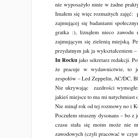
nie wyposażyło mnie w żadne prakty
Imałem się więc rozmaitych zajęć: 
zajmującej się badaniami społeczn
gratka :), liznąłem nieco zawodu 
zajmującym się zielenią miejską. 
przydatnym jak ja wykształceniem – 
In Rocku
jako sekretarz redakcji. P
że pracuje w wydawnictwie, to j
zespołów – Led Zeppelin, AC/DC, Bl
Nie ukrywając zazdrości wymogłem 
jakieś miejsce to ma mi natychmiast 
Nie minął rok od tej rozmowy no i K
Poczułem straszny dysonans – bo z j
czasu stała się moim może nie m
zawodowych (czyli pracować w czymś 