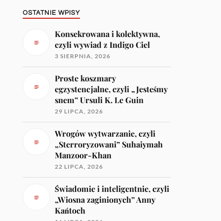
OSTATNIE WPISY
Konsekrowana i kolektywna,
czyli wywiad z Indigo Ciel
3 SIERPNIA, 2026
Proste koszmary
egzystencjalne, czyli „Jesteśmy
snem” Ursuli K. Le Guin
29 LIPCA, 2026
Wrogów wytwarzanie, czyli
„Sterroryzowani” Suhaiymah
Manzoor-Khan
22 LIPCA, 2026
Świadomie i inteligentnie, czyli
„Wiosna zaginionych” Anny
Kańtoch