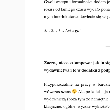
Gwoli wstępu i formalności dodam j
roku i od tamtego czasu wydało pona
mym interlokutorze dowiecie się wię
3… 2… 1… Let’s go
!
Zacznę nieco sztampowo: jak to się
wydawnictwa i to w dodatku z po
Przypuszczalnie na pracę w bardz
wówczas szans
Ale po kolei – ja
wydawniczą (poza tym że namiętnie 
klasyczne, ogólne, wyższe wykształc