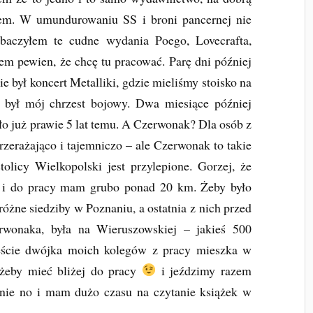
łem. W umundurowaniu SS i broni pancernej nie
obaczyłem te cudne wydania Poego, Lovecrafta,
em pewien, że chcę tu pracować. Parę dni później
 był koncert Metalliki, gdzie mieliśmy stoisko na
o był mój chrzest bojowy. Dwa miesiące później
o już prawie 5 lat temu. A Czerwonak? Dla osób z
zerażająco i tajemniczo – ale Czerwonak to takie
olicy Wielkopolski jest przylepione. Gorzej, że
a i do pracy mam grubo ponad 20 km. Żeby było
różne siedziby w Poznaniu, a ostatnia z nich przed
wonaka, była na Wieruszowskiej – jakieś 500
ście dwójka moich kolegów z pracy mieszka w
 żeby mieć bliżej do pracy
i jeździmy razem
nie no i mam dużo czasu na czytanie książek w