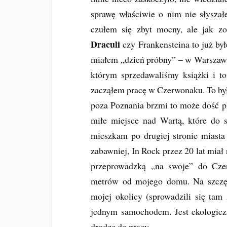
sprawę właściwie o nim nie słysza
czułem się zbyt mocny, ale jak z
Draculi
czy Frankensteina to już był
miałem „dzień próbny” – w Warszawie
którym sprzedawaliśmy książki i t
zacząłem pracę w Czerwonaku. To był
poza Poznania brzmi to może dość pr
miłe miejsce nad Wartą, które do st
mieszkam po drugiej stronie miast
zabawniej, In Rock przez 20 lat miał 
przeprowadzką „na swoje” do Czer
metrów od mojego domu. Na szczę
mojej okolicy (sprowadzili się tam
jednym samochodem. Jest ekologicz
drodze do pracy.