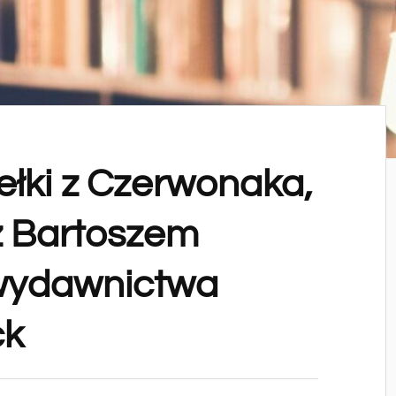
ełki z Czerwonaka,
z Bartoszem
 wydawnictwa
ck