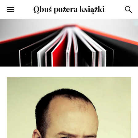
Qbuś pożera książki