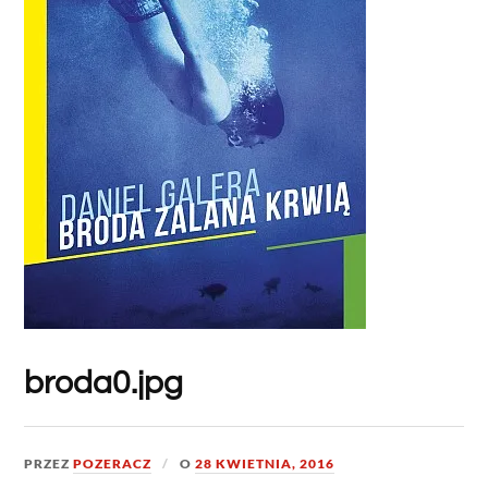
broda0.jpg
PRZEZ
POZERACZ
O
28 KWIETNIA, 2016