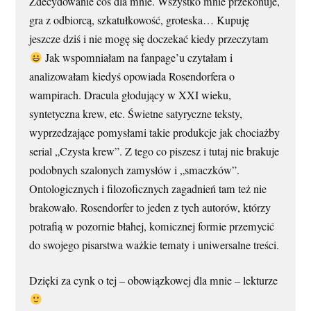
Zdecydowanie coś dla mnie. Wszystko mnie przekonuje,
gra z odbiorcą, szkatułkowość, groteska… Kupuję
jeszcze dziś i nie mogę się doczekać kiedy przeczytam
Jak wspomniałam na fanpage’u czytałam i
analizowałam kiedyś opowiada Rosendorfera o
wampirach. Dracula głodujący w XXI wieku,
syntetyczna krew, etc. Świetne satyryczne teksty,
wyprzedzające pomysłami takie produkcje jak chociażby
serial „Czysta krew”. Z tego co piszesz i tutaj nie brakuje
podobnych szalonych zamysłów i „smaczków”.
Ontologicznych i filozoficznych zagadnień tam też nie
brakowało. Rosendorfer to jeden z tych autorów, którzy
potrafią w pozornie błahej, komicznej formie przemycić
do swojego pisarstwa ważkie tematy i uniwersalne treści.
Dzięki za cynk o tej – obowiązkowej dla mnie – lekturze