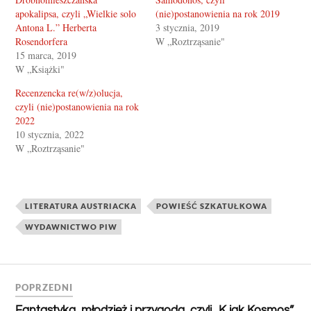
apokalipsa, czyli „Wielkie solo
(nie)postanowienia na rok 2019
Antona L.” Herberta
3 stycznia, 2019
Rosendorfera
W „Roztrząsanie"
15 marca, 2019
W „Książki"
Recenzencka re(w/z)olucja,
czyli (nie)postanowienia na rok
2022
10 stycznia, 2022
W „Roztrząsanie"
LITERATURA AUSTRIACKA
POWIEŚĆ SZKATUŁKOWA
WYDAWNICTWO PIW
POPRZEDNI
Fantastyka, młodzież i przygoda, czyli „K jak Kosmos”