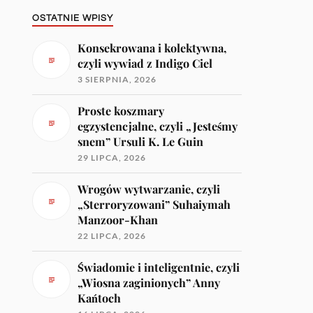
OSTATNIE WPISY
Konsekrowana i kolektywna,
czyli wywiad z Indigo Ciel
3 SIERPNIA, 2026
Proste koszmary
egzystencjalne, czyli „Jesteśmy
snem” Ursuli K. Le Guin
29 LIPCA, 2026
Wrogów wytwarzanie, czyli
„Sterroryzowani” Suhaiymah
Manzoor-Khan
22 LIPCA, 2026
Świadomie i inteligentnie, czyli
„Wiosna zaginionych” Anny
Kańtoch