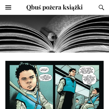
Qbuś pożera książki