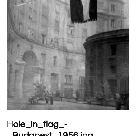
Hole_in_flag_-
_Budapest_1956.jpg