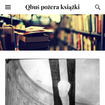
Qbuś pożera książki