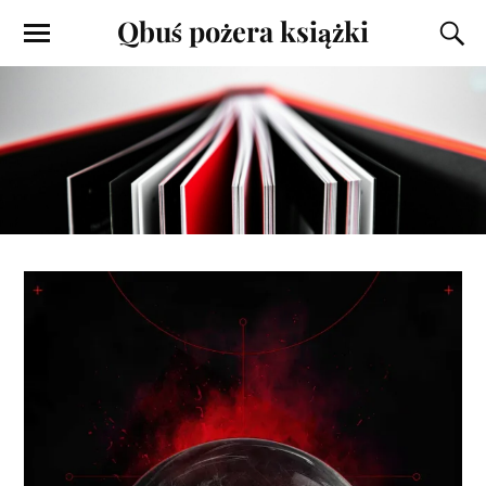
Qbuś pożera książki