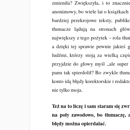
zmieniła? Zwiększyła, i to znaczn
anonimowy, bo wiele lat o książkach
bardziej przekrojowe teksty, publik
tłumacze lądują na stronach głó
największy z tego pożytek – rola tłum
a dzięki tej sprawie pewnie jakieś 
ludźmi, którzy stoją za wielką cz
przyjdzie do głowy myśl „ale super s
panu tak spierdolił? Bo zwykle tłumac
konto idą błędy korektorskie i redak
nie tylko moja.
Też na to liczę i sam staram się z
na poły zawodowo, bo tłumaczę, a
błędy można opierdalać.