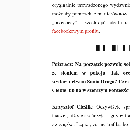
oryginalnie prowadzonego wydawn
możnaby ponarzekać na nierównoważn
„przechery” i „szachraja”, ale tu na
facebookowym profilu
.
█║▌│ █│║▌ 
Pożeracz: Na początek pozwolę so
ze słoniem w pokoju. Jak oce
wydawnictwem Sonia Draga? Czy co
Ciebie lub na w szerszym kontekśc
Krzysztof Cieślik:
Oczywiście spr
inaczej, niż się skończyła – gdyby tr
zwycięsko. Lepiej, że nie trafiła, 