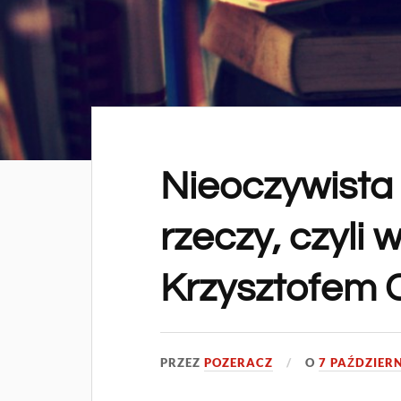
Nieoczywista 
rzeczy, czyli 
Krzysztofem C
PRZEZ
POZERACZ
O
7 PAŹDZIERN