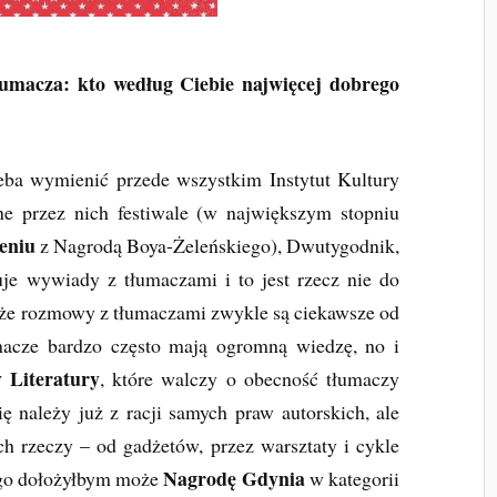
tłumacza: kto według Ciebie najwięcej dobrego
eba wymienić przede wszystkim Instytut Kultury
e przez nich festiwale (w największym stopniu
eniu
z Nagrodą Boya-Żeleńskiego), Dwutygodnik,
uje wywiady z tłumaczami i to jest rzecz nie do
ć, że rozmowy z tłumaczami zwykle są ciekawsze od
umacze bardzo często mają ogromną wiedzę, no i
 Literatury
, które walczy o obecność tłumaczy
ę należy już z racji samych praw autorskich, ale
h rzeczy – od gadżetów, przez warsztaty i cykle
Nagrodę Gdynia
tego dołożyłbym może
w kategorii