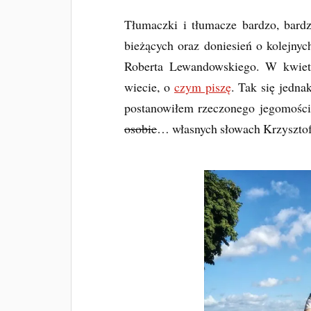
Tłumaczki i tłumacze bardzo, bardz
bieżących oraz doniesień o kolejnyc
Roberta Lewandowskiego. W kwietn
wiecie, o
czym piszę
. Tak się jedna
postanowiłem rzeczonego jegomościa 
osobie
… własnych słowach Krzysztof 