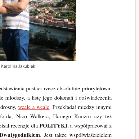
. Karolina Jakubiak
tawienia postaci rzecz absolutnie priorytetowa:
ie młodszy, a listę jego dokonań i doświadczenia
zdrosny,
wcale a wcale
. Przekładał między innymi
uforda, Nico Walkera, Hariego Kunzru czy też
POLITYKI
pisał recenzje dla
, a współpracował z
Dwutygodnikiem
. Jest także współwłaścicielem