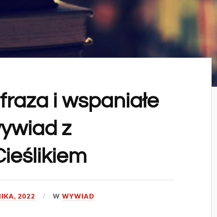
fraza i wspaniałe
wywiad z
ieślikiem
IKA, 2022
W
WYWIAD