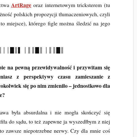
ArtRage
ictwa
oraz internetowym tricksterem (tu
ość polskich propozycji tłumaczeniowych, czyli
 to miejsce), którego figle można śledzić na jego
║││█║▌ │║║█║ │║║█║
bie na pewną przewidywalność i przywitam się
niasz z perspektywy czasu zamieszanie z
kolwiek się po nim zmieniło – jednostkowo dla
ie?
awa była absurdalna i nie mogła skończyć się
afiła do sądu, to też zapewne ja wyszedłbym z niej
bo to zawsze niepotrzebne nerwy. Czy dla mnie coś