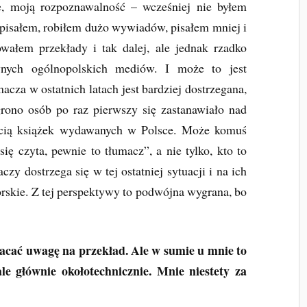
ie, moją rozpoznawalność – wcześniej nie byłem
 pisałem, robiłem dużo wywiadów, pisałem mniej i
owałem przekłady i tak dalej, ale jednak rzadko
wnych ogólnopolskich mediów. I może to jest
acza w ostatnich latach jest bardziej dostrzegana,
grono osób po raz pierwszy się zastanawiało nad
ęścią książek wydawanych w Polsce. Może komuś
ię czyta, pewnie to tłumacz”, a nie tylko, kto to
zy dostrzega się w tej ostatniej sytuacji i na ich
torskie. Z tej perspektywy to podwójna wygrana, bo
wracać uwagę na przekład. Ale w sumie u mnie to
le głównie okołotechnicznie. Mnie niestety za