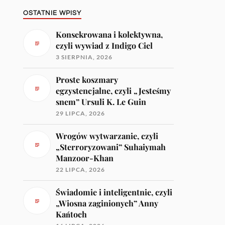
OSTATNIE WPISY
Konsekrowana i kolektywna,
czyli wywiad z Indigo Ciel
3 SIERPNIA, 2026
Proste koszmary
egzystencjalne, czyli „Jesteśmy
snem” Ursuli K. Le Guin
29 LIPCA, 2026
Wrogów wytwarzanie, czyli
„Sterroryzowani” Suhaiymah
Manzoor-Khan
22 LIPCA, 2026
Świadomie i inteligentnie, czyli
„Wiosna zaginionych” Anny
Kańtoch