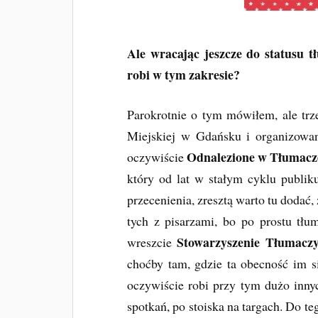
Ale wracając jeszcze do statusu 
robi w tym zakresie?
Parokrotnie o tym mówiłem, ale trz
Miejskiej w Gdańsku i organizowan
Odnalezione w Tłumacz
oczywiście
który od lat w stałym cyklu publik
przecenienia, zresztą warto tu doda
tych z pisarzami, bo po prostu tł
Stowarzyszenie Tłumaczy
wreszcie
choćby tam, gdzie ta obecność im si
oczywiście robi przy tym dużo innyc
spotkań, po stoiska na targach. Do 