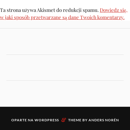
Ta strona używa Akismet do redukcji spamu.
Dowiedz się,
w jaki sposób przetwarzane są dane Twoich komentarzy.
&
OPARTE NA
WORDPRESS
THEME BY
ANDERS NORÉN