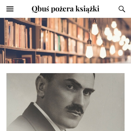
Qbuś pożera książki