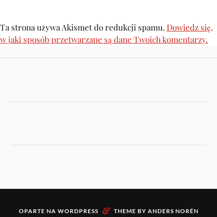
Ta strona używa Akismet do redukcji spamu.
Dowiedz się,
w jaki sposób przetwarzane są dane Twoich komentarzy.
&
OPARTE NA
WORDPRESS
THEME BY
ANDERS NORÉN