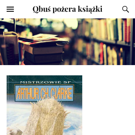
Qbuś pożera książki