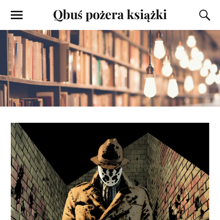
Qbuś pożera książki