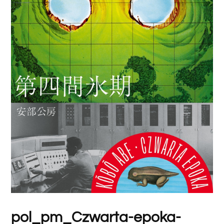
pol_pm_Czwarta-epoka-