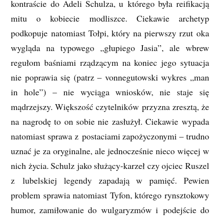
kontraście do Adeli Schulza, u którego była reifikacją
mitu o kobiecie modliszce. Ciekawie archetyp
podkopuje natomiast Tołpi, który na pierwszy rzut oka
wygląda na typowego „głupiego Jasia”, ale wbrew
regułom baśniami rządzącym na koniec jego sytuacja
nie poprawia się (patrz – vonnegutowski wykres „man
in hole”) – nie wyciąga wniosków, nie staje się
mądrzejszy. Większość czytelników przyzna zresztą, że
na nagrodę to on sobie nie zasłużył. Ciekawie wypada
natomiast sprawa z postaciami zapożyczonymi – trudno
uznać je za oryginalne, ale jednocześnie nieco więcej w
nich życia. Schulz jako służący-karzeł czy ojciec Ruszel
z lubelskiej legendy zapadają w pamięć. Pewien
problem sprawia natomiast Tyfon, którego rynsztokowy
humor, zamiłowanie do wulgaryzmów i podejście do