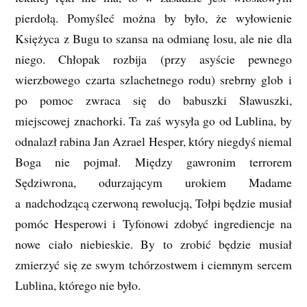
pierdołą. Pomyśleć można by było, że wyłowienie
Księżyca z Bugu to szansa na odmianę losu, ale nie dla
niego. Chłopak rozbija (przy asyście pewnego
wierzbowego czarta szlachetnego rodu) srebrny glob i
po pomoc zwraca się do babuszki Sławuszki,
miejscowej znachorki. Ta zaś wysyła go od Lublina, by
odnalazł rabina Jan Azrael Hesper, który niegdyś niemal
Boga nie pojmał. Między gawronim terrorem
Sędziwrona, odurzającym urokiem Madame
a nadchodzącą czerwoną rewolucją, Tołpi będzie musiał
pomóc Hesperowi i Tyfonowi zdobyć ingrediencje na
nowe ciało niebieskie. By to zrobić będzie musiał
zmierzyć się ze swym tchórzostwem i ciemnym sercem
Lublina, którego nie było.