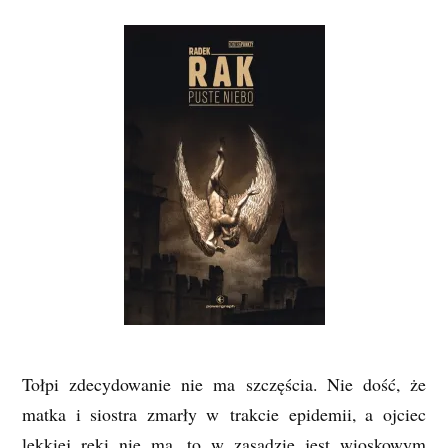
Tołpi zdecydowanie nie ma szczęścia. Nie dość, że
matka i siostra zmarły w trakcie epidemii, a ojciec
lekkiej ręki nie ma, to w zasadzie jest wioskowym