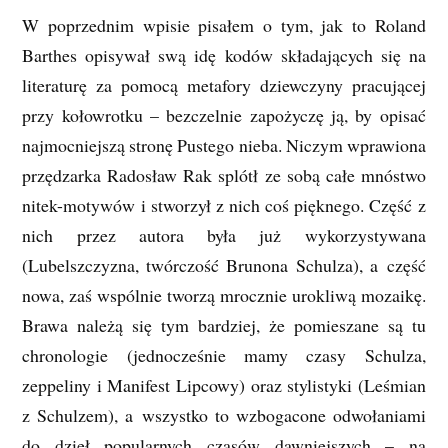
W poprzednim wpisie pisałem o tym, jak to Roland
Barthes opisywał swą idę kodów składających się na
literaturę za pomocą metafory dziewczyny pracującej
przy kołowrotku – bezczelnie zapożyczę ją, by opisać
najmocniejszą stronę Pustego nieba. Niczym wprawiona
przędzarka Radosław Rak splótł ze sobą całe mnóstwo
nitek-motywów i stworzył z nich coś pięknego. Część z
nich przez autora była już wykorzystywana
(Lubelszczyzna, twórczość Brunona Schulza), a część
nowa, zaś wspólnie tworzą mrocznie urokliwą mozaikę.
Brawa należą się tym bardziej, że pomieszane są tu
chronologie (jednocześnie mamy czasy Schulza,
zeppeliny i Manifest Lipcowy) oraz stylistyki (Leśmian
z Schulzem), a wszystko to wzbogacone odwołaniami
do dzieł popularnych czasów dawniejszych – na