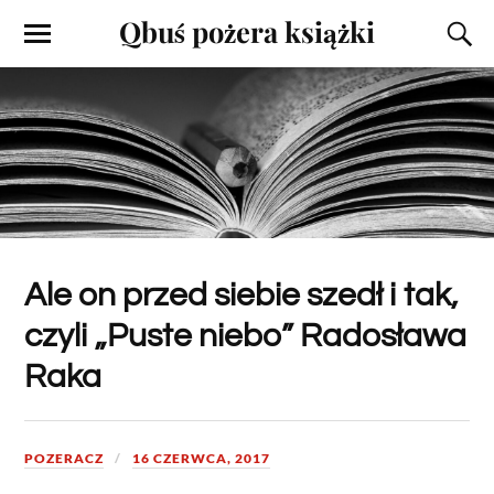
Qbuś pożera książki
Ale on przed siebie szedł i tak,
czyli „Puste niebo” Radosława
Raka
POZERACZ
16 CZERWCA, 2017